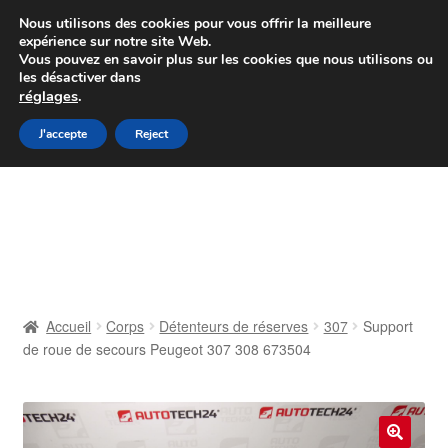
Colissimo livraison à partir de 7 EUR
Nous utilisons des cookies pour vous offrir la meilleure
expérience sur notre site Web.
Du lundi au vendredi de 9 h à 16 h
Vous pouvez en savoir plus sur les cookies que nous utilisons ou
les désactiver dans
07 55 53 95 66
réglages
.
Aller
Aller
J'accepte
Reject
Menu
à
au
la
contenu
Accueil
navigation
À propos de nous
Caisse
Accueil
Corps
Détenteurs de réserves
307
Support
de roue de secours Peugeot 307 308 673504
Contact
Livraison