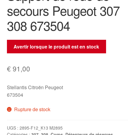
secours Peugeot 307
308 673504
Avertir lorsque le produit est en stock
€
91,00
Stellantis Citroën Peugeot
673504
Rupture de stock
UGS :
2895-F12_K13 M2895
Catégories :
307
,
308
,
Corps
,
Détenteurs de réserves