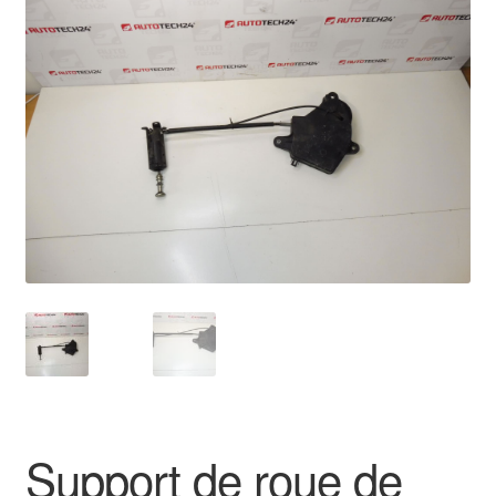
🔍
Livraison internationale
Mon compte
Paiements
Panier
Plainte
Politique de confidentialité
Procédure de Réclamation
Termes et conditions
Support de roue de