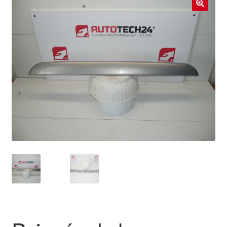
Livraison internationale
🔍
Mon compte
Paiements
Panier
Plainte
Politique de confidentialité
Procédure de Réclamation
Termes et conditions