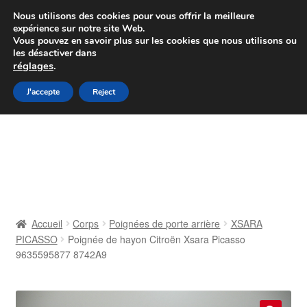
Colissimo livraison à partir de 7 EUR
Nous utilisons des cookies pour vous offrir la meilleure
expérience sur notre site Web.
Du lundi au vendredi de 9 h à 16 h
Vous pouvez en savoir plus sur les cookies que nous utilisons ou
les désactiver dans
07 55 53 95 66
réglages
.
Aller
Aller
J'accepte
Reject
Menu
à
au
la
contenu
Accueil
navigation
À propos de nous
Caisse
Accueil
Corps
Poignées de porte arrière
XSARA
PICASSO
Poignée de hayon Citroën Xsara Picasso
Contact
9635595877 8742A9
Livraison