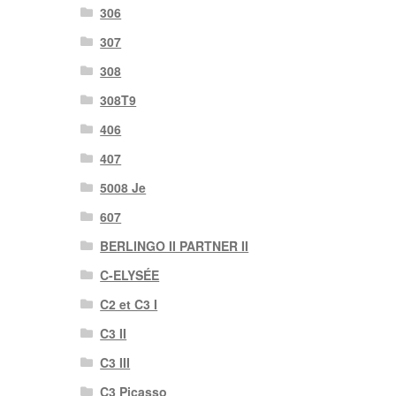
306
307
308
308T9
406
407
5008 Je
607
BERLINGO II PARTNER II
C-ELYSÉE
C2 et C3 I
C3 II
C3 III
C3 Picasso