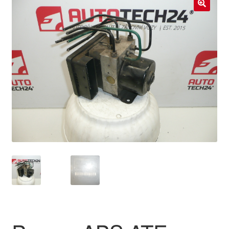
Livraison internationale
🔍
Mon compte
Paiements
Panier
Plainte
Politique de confidentialité
Procédure de Réclamation
Termes et conditions