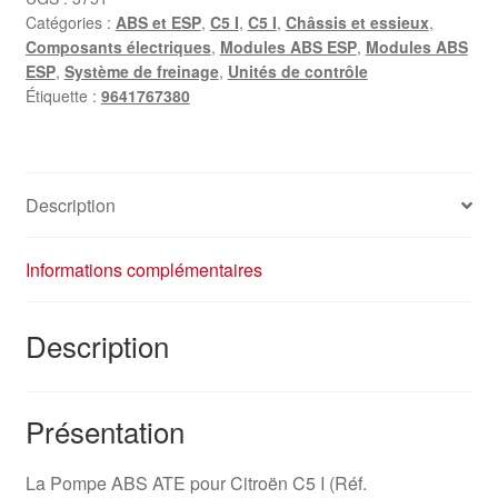
Catégories :
ABS et ESP
,
C5 I
,
C5 I
,
Châssis et essieux
,
Composants électriques
,
Modules ABS ESP
,
Modules ABS
ESP
,
Système de freinage
,
Unités de contrôle
Étiquette :
9641767380
Description
Informations complémentaires
Description
Présentation
La Pompe ABS ATE pour Citroën C5 I (Réf.