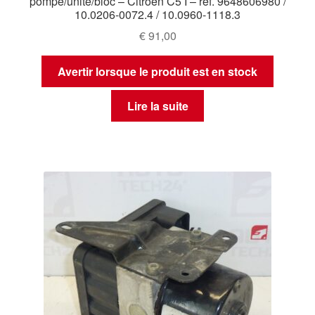
pompe/unité/bloc – Citroën C5 I – réf. 9648606980 /
10.0206-0072.4 / 10.0960-1118.3
€
91,00
Avertir lorsque le produit est en stock
Lire la suite