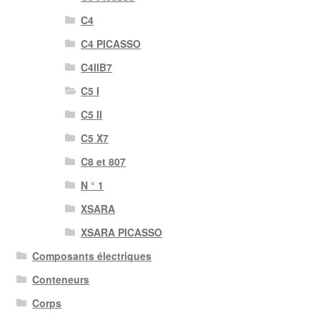
C4
C4 PICASSO
C4IIB7
C5 I
C5 II
C5 X7
C8 et 807
N ° 1
XSARA
XSARA PICASSO
Composants électriques
Conteneurs
Corps