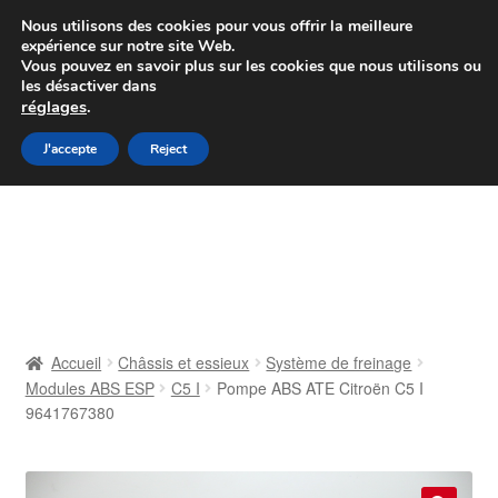
Colissimo livraison à partir de 7 EUR
Nous utilisons des cookies pour vous offrir la meilleure
expérience sur notre site Web.
Du lundi au vendredi de 9 h à 16 h
Vous pouvez en savoir plus sur les cookies que nous utilisons ou
les désactiver dans
07 55 53 95 66
réglages
.
Aller
Aller
J'accepte
Reject
Menu
à
au
la
contenu
Accueil
navigation
À propos de nous
Caisse
Accueil
Châssis et essieux
Système de freinage
Modules ABS ESP
C5 I
Pompe ABS ATE Citroën C5 I
Contact
9641767380
Livraison