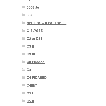
5008 Je
607
BERLINGO II PARTNER II
C-ELYSÉE
C2 et C3 I
C3 II
C3 III
C3 Picasso
C4
C4 PICASSO
C4IIB7
C5 I
C5 II