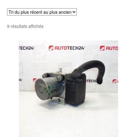
Livraison internationale
Mon compte
Trié
9 résultats affichés
du
Paiements
plus
récent
Panier
au
plus
ancien
Plainte
Politique de confidentialité
Procédure de Réclamation
Termes et conditions