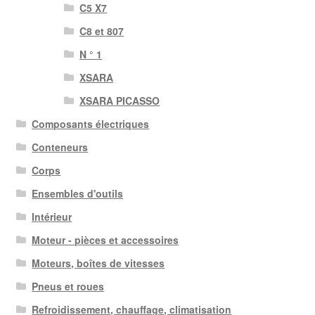
C5 X7
C8 et 807
N ° 1
XSARA
XSARA PICASSO
Composants électriques
Conteneurs
Corps
Ensembles d'outils
Intérieur
Moteur - pièces et accessoires
Moteurs, boîtes de vitesses
Pneus et roues
Refroidissement, chauffage, climatisation