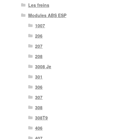
Les freins
Modules ABS ESP
1007
206
207
208
3008 Je
301
306
307
308
308T9
406
407