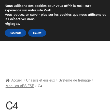
Colissimo livraison à partir de 7 EUR
Nous utilisons des cookies pour vous offrir la meilleure
expérience sur notre site Web.
Du lundi au vendredi de 9 h à 16 h
Vous pouvez en savoir plus sur les cookies que nous utilisons ou
les désactiver dans
07 55 53 95 66
réglages
.
Aller
Aller
J'accepte
Reject
Menu
à
au
la
contenu
Accueil
navigation
À propos de nous
Caisse
Accueil
Châssis et essieux
Système de freinage
Modules ABS ESP
C4
Contact
Livraison
C4