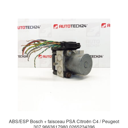
ABS/ESP Bosch + faisceau PSA Citroën C4 / Peugeot
307 9663617980 0265234396