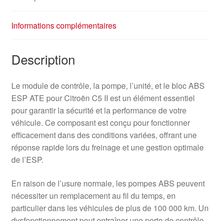
9659770580
10.0960-
Informations complémentaires
1165.3
10.0206-
0233.4
Description
Le module de contrôle, la pompe, l’unité, et le bloc ABS
ESP ATE pour Citroën C5 II est un élément essentiel
pour garantir la sécurité et la performance de votre
véhicule. Ce composant est conçu pour fonctionner
efficacement dans des conditions variées, offrant une
réponse rapide lors du freinage et une gestion optimale
de l’ESP.
En raison de l’usure normale, les pompes ABS peuvent
nécessiter un remplacement au fil du temps, en
particulier dans les véhicules de plus de 100 000 km. Un
dysfonctionnement peut entraîner une perte de contrôle