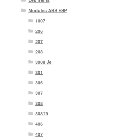
Les freins
Modules ABS ESP
1007
206
207
208
3008 Je
301
306
307
308
308T9
406
407