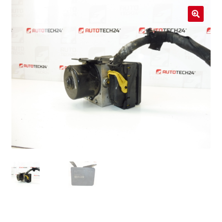
Livraison internationale
🔍
Mon compte
Paiements
Panier
Plainte
Politique de confidentialité
Procédure de Réclamation
Termes et conditions