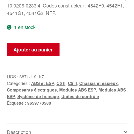
10.0206-0233.4. Codes constructeur : 4542F0, 4542F1,
4541G1, 4541G2. NFP.
1 en stock
quantité
Ajouter au panier
de
Pompe
ABS/ESP
ATE
UGS :
6871-I19_K7
Catégories :
ABS et ESP
,
C5 II
,
C5 II
,
Châssis et essieux
,
avec
Composants électriques
,
Modules ABS ESP
,
Modules ABS
faisceau
ESP
,
Système de freinage
,
Unités de contrôle
électrique
Étiquette :
9659770580
pour
Citroën
C5
II
Description