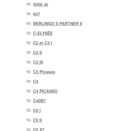
5008 Je
607
BERLINGO II PARTNER II
C-ELYSÉE
C2 et C3 I
C3 II
C3 III
C3 Picasso
C4
C4 PICASSO
C4IIB7
C5 I
C5 II
C5 X7