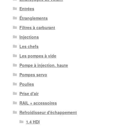
Entrées
Étranglements
Filtres à carburant
Injections
Les chefs
Les pompes à vide
Pompe à injection. haute
Pompes servo
Poulies
Prise d'air
RAIL + accessoires
Refroidisseur d'échappement
1.4 HDI