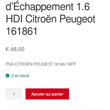
d’Échappement 1.6
HDI Citroën Peugeot
161861
€
48,00
PSA CITROEN PEUGEOT 161861 NFP
2 en stock
quantité
Ajouter au panier
de
Collecteur
d'Échappement