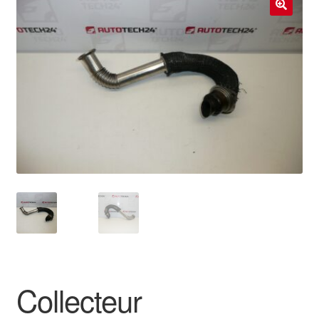
Livraison internationale
🔍
Mon compte
Paiements
Panier
Plainte
Politique de confidentialité
Procédure de Réclamation
Termes et conditions
Collecteur