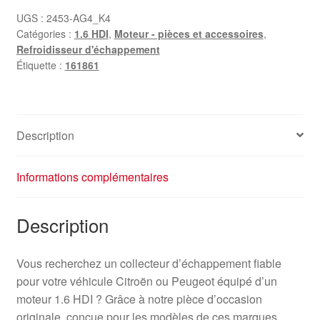
1.6
UGS :
2453-AG4_K4
Catégories :
1.6 HDI
,
Moteur - pièces et accessoires
,
HDI
Refroidisseur d'échappement
Citroën
Étiquette :
161861
Peugeot
161861
Description
Informations complémentaires
Description
Vous recherchez un collecteur d’échappement fiable
pour votre véhicule Citroën ou Peugeot équipé d’un
moteur 1.6 HDI ? Grâce à notre pièce d’occasion
originale, conçue pour les modèles de ces marques,