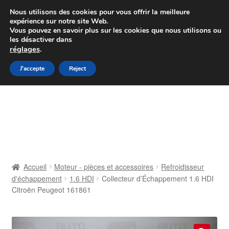
Colissimo livraison à partir de 7 EUR
Nous utilisons des cookies pour vous offrir la meilleure
expérience sur notre site Web.
Du lundi au vendredi de 9 h à 16 h
Vous pouvez en savoir plus sur les cookies que nous utilisons ou
les désactiver dans
07 55 53 95 66
réglages
.
Aller
Aller
J'accepte
Reject
Menu
à
au
la
contenu
Accueil
navigation
À propos de nous
Caisse
Accueil
Moteur - pièces et accessoires
Refroidisseur
d'échappement
1.6 HDI
Collecteur d’Échappement 1.6 HDI
Contact
Citroën Peugeot 161861
Livraison