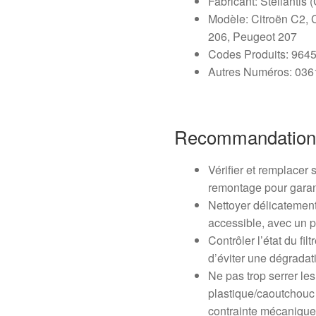
Fabricant: Stellantis 
Modèle: Citroën C2, C
206, Peugeot 207
Codes Produits: 96
Autres Numéros: 03
Recommandation
Vérifier et remplacer 
remontage pour garant
Nettoyer délicatement 
accessible, avec un p
Contrôler l’état du fil
d’éviter une dégradat
Ne pas trop serrer le
plastique/caoutchouc 
contrainte mécaniqu