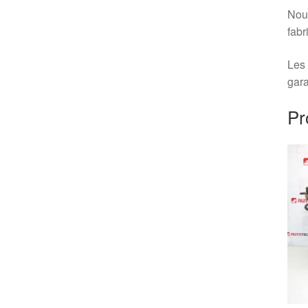
Nous
fabr
Les 
gara
Pr