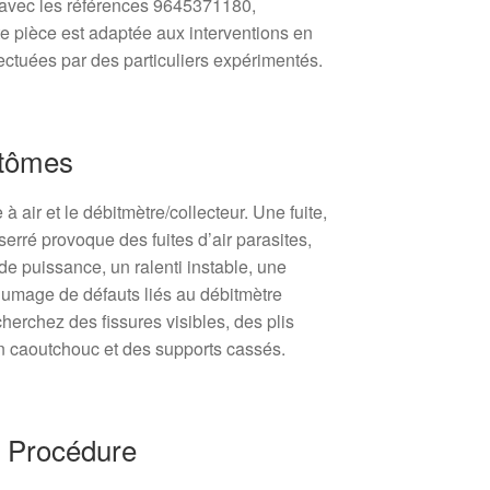
 avec les références 9645371180,
 pièce est adaptée aux interventions en
fectuées par des particuliers expérimentés.
ptômes
re à air et le débitmètre/collecteur. Une fuite,
serré provoque des fuites d’air parasites,
de puissance, un ralenti instable, une
lumage de défauts liés au débitmètre
herchez des fissures visibles, des plis
en caoutchouc et des supports cassés.
 Procédure