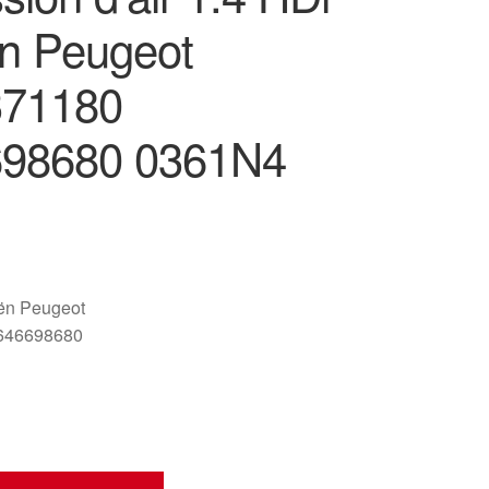
ën Peugeot
371180
698680 0361N4
oën Peugeot
646698680