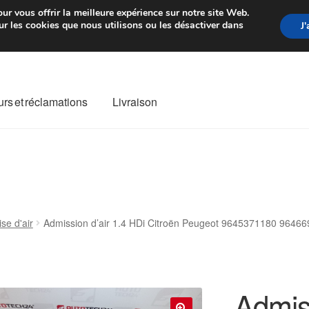
rtir de 7 EUR
Du lundi au vendre
ur vous offrir la meilleure expérience sur notre site Web.
r les cookies que nous utilisons ou les désactiver dans
J
rs et réclamations
Livraison
ivraison
Livraison internationale
Mon compte
Paiements
Panier
re de Réclamation
Termes et conditions
ise d'air
Admission d’air 1.4 HDi Citroën Peugeot 9645371180 9646
Admiss