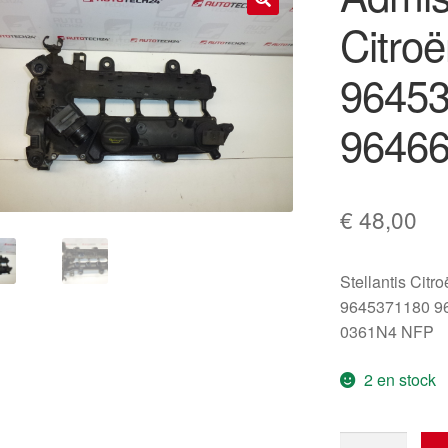
Citro
🔍
9645
9646
€
48,00
Stellantis Citr
9645371180 9
0361N4 NFP
2 en stock
quantité