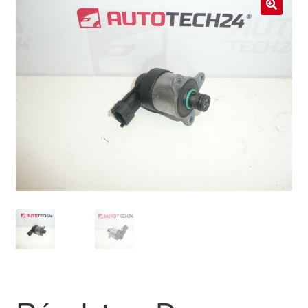
Livraison internationale
🔍
Mon compte
Paiements
Panier
Plainte
Politique de confidentialité
Procédure de Réclamation
Termes et conditions