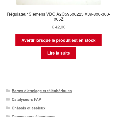
Régulateur Siemens VDO A2C59506225 X39-800-300-
005Z
€
42,00
Avertir lorsque le produit est en stock
Lire la suite
Barres d'attelage et téléphériques
Catalyseurs FAP
Châssis et essieux
Composants électriques