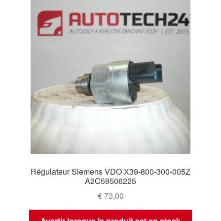
Régulateur Siemens VDO X39-800-300-005Z
A2C59506225
€
73,00
Avertir lorsque le produit est en stock