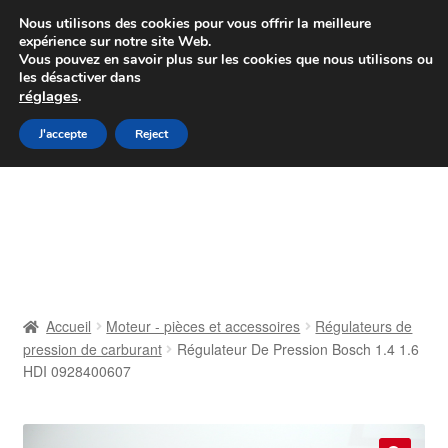
Colissimo livraison à partir de 7 EUR
Nous utilisons des cookies pour vous offrir la meilleure
expérience sur notre site Web.
Du lundi au vendredi de 9 h à 16 h
Vous pouvez en savoir plus sur les cookies que nous utilisons ou
les désactiver dans
07 55 53 95 66
réglages
.
Aller
Aller
J'accepte
Reject
Menu
à
au
la
contenu
Accueil
navigation
À propos de nous
Caisse
Accueil
Moteur - pièces et accessoires
Régulateurs de
pression de carburant
Régulateur De Pression Bosch 1.4 1.6
Contact
HDI 0928400607
Livraison