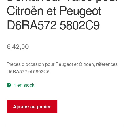
Citroën et Peugeot
D6RA572 5802C9
€
42,00
Pièces d’occasion pour Peugeot et Citroën, références
D6RA572 et 5802C6.
1 en stock
quantité
Ajouter au panier
de
Démarreur
Valeo