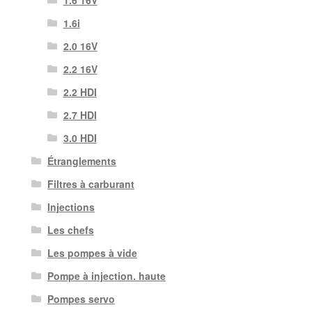
1.6i
2.0 16V
2.2 16V
2.2 HDI
2.7 HDI
3.0 HDI
Étranglements
Filtres à carburant
Injections
Les chefs
Les pompes à vide
Pompe à injection. haute
Pompes servo