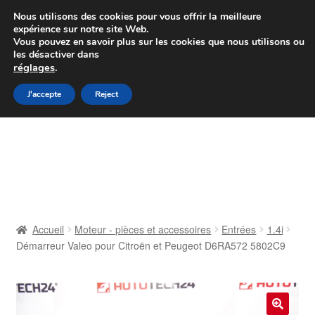
Colissimo livraison à partir de 7 EUR
Nous utilisons des cookies pour vous offrir la meilleure
expérience sur notre site Web.
Du lundi au vendredi de 9 h à 16 h
Vous pouvez en savoir plus sur les cookies que nous utilisons ou
les désactiver dans
07 55 53 95 66
réglages
.
Aller
Aller
J'accepte
Reject
Menu
à
au
la
contenu
Accueil
navigation
À propos de nous
Caisse
Accueil
Moteur - pièces et accessoires
Entrées
1.4i
Démarreur Valeo pour Citroën et Peugeot D6RA572 5802C9
Contact
Livraison