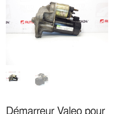
🔍
Livraison internationale
Mon compte
Paiements
Panier
Plainte
Politique de confidentialité
Procédure de Réclamation
Termes et conditions
Démarreur Valeo pour