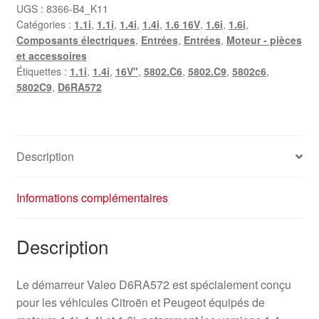
pour
UGS :
8366-B4_K11
Catégories :
1.1i
,
1.1i
,
1.4i
,
1.4i
,
1.6 16V
,
1.6i
,
1.6i
,
Citroën
Composants électriques
,
Entrées
,
Entrées
,
Moteur - pièces
et
et accessoires
Peugeot
Étiquettes :
1.1i
,
1.4i
,
16V"
,
5802.C6
,
5802.C9
,
5802c6
,
D6RA572
5802C9
,
D6RA572
5802C9
Description
Informations complémentaires
Description
Le démarreur Valeo D6RA572 est spécialement conçu
pour les véhicules Citroën et Peugeot équipés de