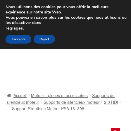
Colissimo livraison à partir de 7 EUR
Nous utilisons des cookies pour vous offrir la meilleure
expérience sur notre site Web.
Du lundi au vendredi de 9 h à 16 h
Vous pouvez en savoir plus sur les cookies que nous utilisons ou
les désactiver dans
07 55 53 95 66
réglages
.
Aller
Aller
J'accepte
Reject
Menu
à
au
la
contenu
Accueil
navigation
À propos de nous
Caisse
Accueil
Moteur - pièces et accessoires
Supports de
silencieux moteur
Supports de silencieux moteur
2.0 HDI
Contact
— Support Silentbloc Moteur PSA 181398 —
Livraison