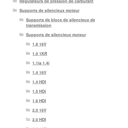
Régulateurs de pression de carburant
Supports de silencieux moteur
Supports de blocs de silencieux de
transmission
Supports de silencieux moteur
1,8 16V
1.0 1KR
1.1ia 1.4i
1.4 16V
1.4 HDI
1.5 HDi
1.6 HDI
2.0 16V
2.0 HDI