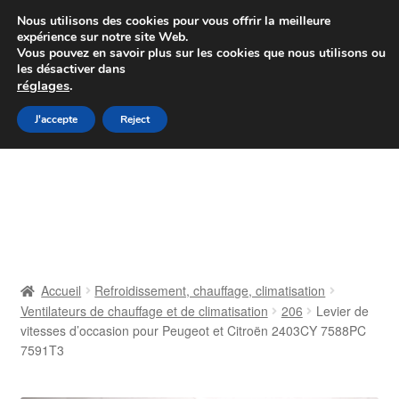
Colissimo livraison à partir de 7 EUR
Nous utilisons des cookies pour vous offrir la meilleure
expérience sur notre site Web.
Du lundi au vendredi de 9 h à 16 h
Vous pouvez en savoir plus sur les cookies que nous utilisons ou
les désactiver dans
07 55 53 95 66
réglages
.
Aller
Aller
J'accepte
Reject
Menu
à
au
la
contenu
Accueil
navigation
À propos de nous
Caisse
Accueil
Refroidissement, chauffage, climatisation
Ventilateurs de chauffage et de climatisation
206
Levier de
Contact
vitesses d’occasion pour Peugeot et Citroën 2403CY 7588PC
7591T3
Livraison