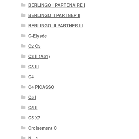
BERLINGO I PARTENAIRE I
BERLINGO II PARTNER II
BERLINGO III PARTNER III
C-Elysée
C2 C3
C3 II (A51)
C3 III
C4
C4 PICASSO
C5 I
C5 II
C5 X7
Croisement C
N ° 1