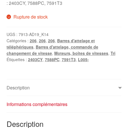
: 2403CY, 7588PC, 7591T3
Rupture de stock
UGS :
7913-AD19_K14
Catégories :
206
,
206
,
206
,
Barres d'attelage et
téléphériques
,
Barres d'attelage, commande de
changement de vitesse
,
Moteurs, boîtes de vitesses
,
Tri
Étiquettes :
2403CY
,
7588PC
,
7591T3
,
L005-
Description
Informations complémentaires
Description