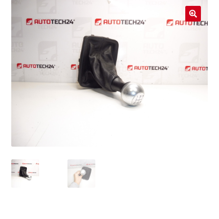
Livraison internationale
🔍
Mon compte
Paiements
Panier
Plainte
Politique de confidentialité
Procédure de Réclamation
Termes et conditions