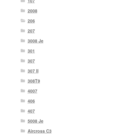
107
2008
206
207
3008 Je
301
307
307 II
308T9
4007
406
407
5008 Je
Aircross C3