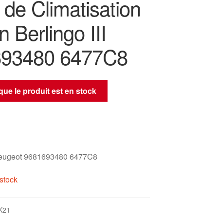
de Climatisation
n Berlingo III
693480 6477C8
sque le produit est en stock
eugeot 9681693480 6477C8
stock
K21