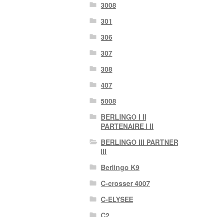
3008
301
306
307
308
407
5008
BERLINGO I II
PARTENAIRE I II
BERLINGO III PARTNER
III
Berlingo K9
C-crosser 4007
C-ELYSEE
C2