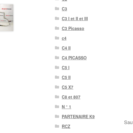
C3
C3 I et II et III
C3 Picasso
c4
C4 II
C4 PICASSO
C5 I
C5 II
C5 X7
C8 et 807
N ° 1
PARTENAIRE K9
Sauf
RCZ