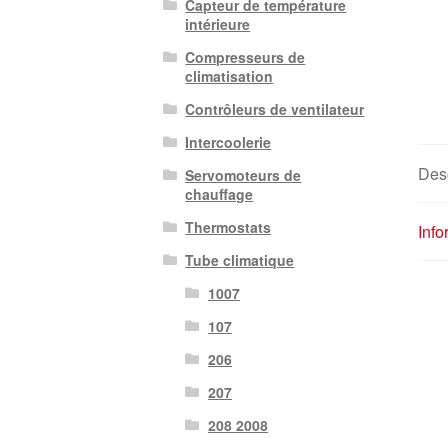
Capteur de température
intérieure
Compresseurs de
climatisation
Contrôleurs de ventilateur
Intercoolerie
Desc
Servomoteurs de
chauffage
Thermostats
Inf
Tube climatique
1007
107
206
207
208 2008