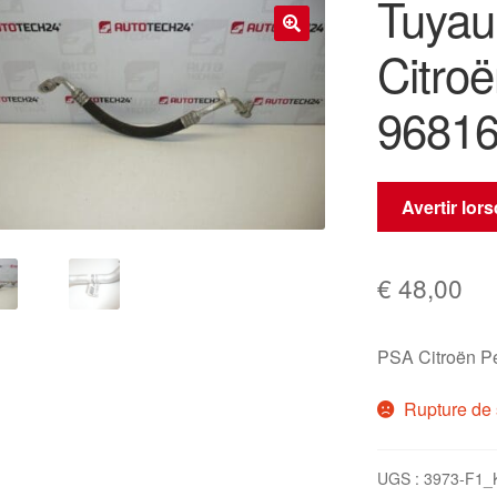
Tuyau 
Citroë
🔍
9681
Avertir lor
€
48,00
PSA Citroën P
Rupture de 
UGS :
3973-F1_