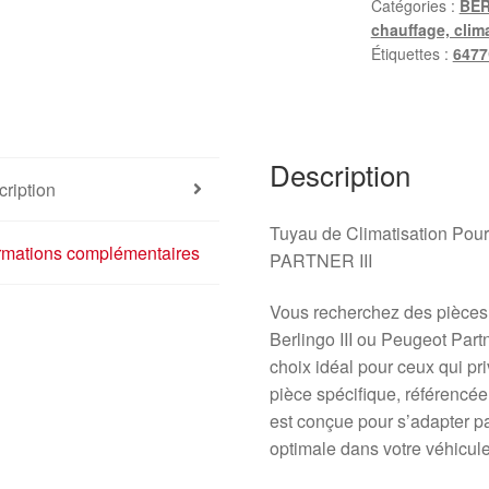
Catégories :
BER
chauffage, clim
Étiquettes :
6477
Description
ription
Tuyau de Climatisation 
ormations complémentaires
PARTNER III
Vous recherchez des pièces 
Berlingo III ou Peugeot Partn
choix idéal pour ceux qui priv
pièce spécifique, référenc
est conçue pour s’adapter pa
optimale dans votre véhicule