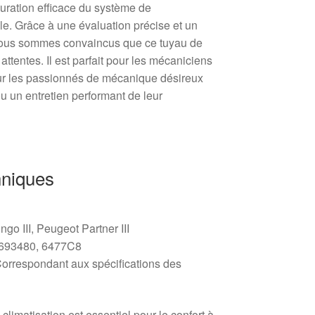
auration efficace du système de
ule. Grâce à une évaluation précise et un
 nous sommes convaincus que ce tuyau de
attentes. Il est parfait pour les mécaniciens
ur les passionnés de mécanique désireux
ou un entretien performant de leur
hniques
ngo III, Peugeot Partner III
1693480, 6477C8
Correspondant aux spécifications des
limatisation est essentiel pour le confort à