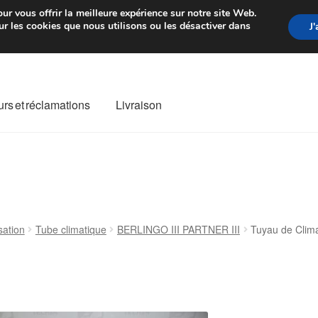
rtir de 7 EUR
Du lundi au vendre
ur vous offrir la meilleure expérience sur notre site Web.
r les cookies que nous utilisons ou les désactiver dans
J
rs et réclamations
Livraison
ivraison
Livraison internationale
Mon compte
Paiements
Panier
re de Réclamation
Termes et conditions
sation
Tube climatique
BERLINGO III PARTNER III
Tuyau de Clima