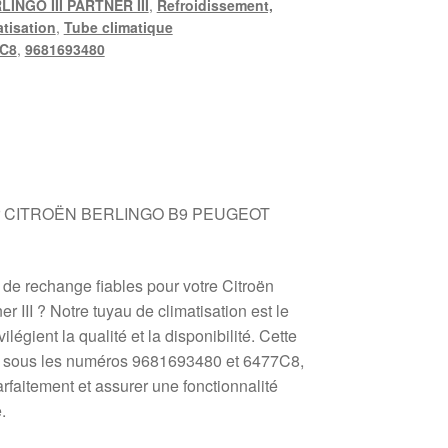
LINGO III PARTNER III
,
Refroidissement,
atisation
,
Tube climatique
C8
,
9681693480
Pour CITROËN BERLINGO B9 PEUGEOT
de rechange fiables pour votre Citroën
er III ? Notre tuyau de climatisation est le
ilégient la qualité et la disponibilité. Cette
ée sous les numéros 9681693480 et 6477C8,
rfaitement et assurer une fonctionnalité
.