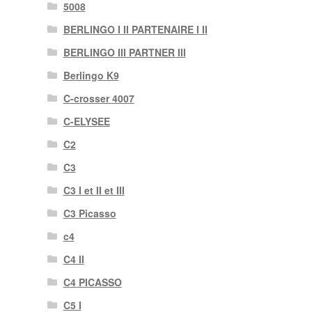
5008
BERLINGO I II PARTENAIRE I II
BERLINGO III PARTNER III
Berlingo K9
C-crosser 4007
C-ELYSEE
C2
C3
C3 I et II et III
C3 Picasso
c4
C4 II
C4 PICASSO
C5 I