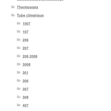
Thermostats
Tube climatique
1007
107
206
207
208 2008
3008
301
306
307
308
407