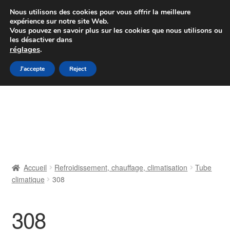
Colissimo livraison à partir de 7 EUR
Nous utilisons des cookies pour vous offrir la meilleure
expérience sur notre site Web.
Du lundi au vendredi de 9 h à 16 h
Vous pouvez en savoir plus sur les cookies que nous utilisons ou
les désactiver dans
07 55 53 95 66
réglages
.
Aller
Aller
J'accepte
Reject
Menu
à
au
la
contenu
Accueil
navigation
À propos de nous
Caisse
Accueil
Refroidissement, chauffage, climatisation
Tube
climatique
308
Contact
Livraison
308