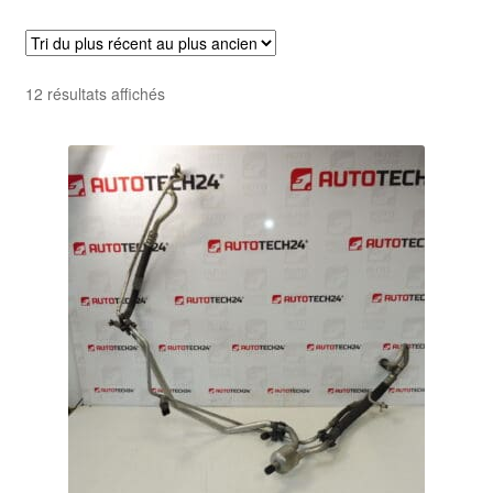
Livraison internationale
Mon compte
Trié
12 résultats affichés
du
Paiements
plus
récent
Panier
au
plus
ancien
Plainte
Politique de confidentialité
Procédure de Réclamation
Termes et conditions