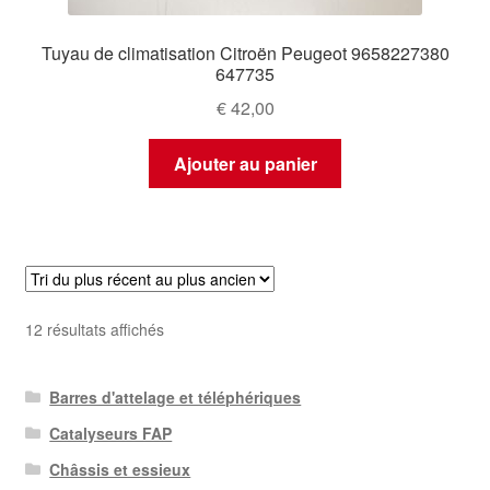
Tuyau de climatisation Citroën Peugeot 9658227380
647735
€
42,00
Ajouter au panier
Trié
12 résultats affichés
du
plus
Barres d'attelage et téléphériques
récent
au
Catalyseurs FAP
plus
Châssis et essieux
ancien