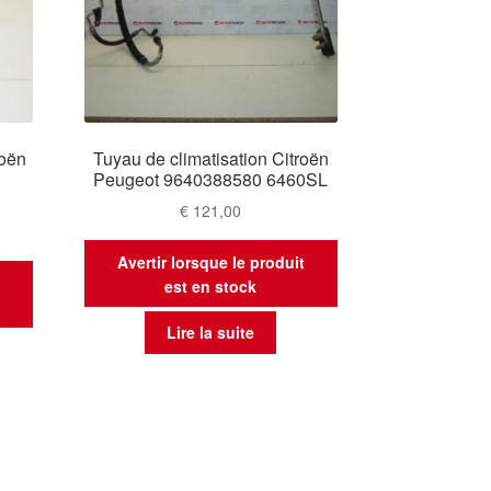
roën
Tuyau de climatisation Citroën
Peugeot 9640388580 6460SL
€
121,00
Avertir lorsque le produit
t
est en stock
Lire la suite