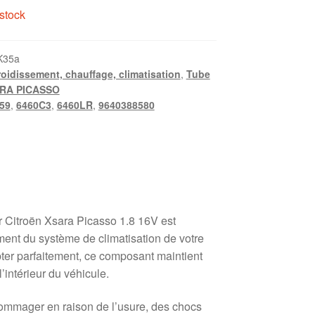
stock
K35a
roidissement, chauffage, climatisation
,
Tube
RA PICASSO
59
,
6460C3
,
6460LR
,
9640388580
r Citroën Xsara Picasso 1.8 16V est
ment du système de climatisation de votre
ter parfaitement, ce composant maintient
’intérieur du véhicule.
ommager en raison de l’usure, des chocs