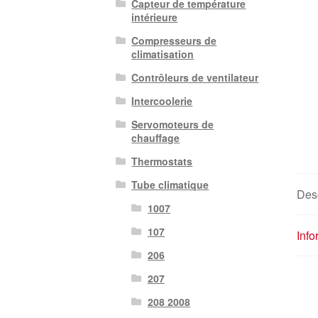
Capteur de température
intérieure
Compresseurs de
climatisation
Contrôleurs de ventilateur
Intercoolerie
Servomoteurs de
chauffage
Thermostats
Tube climatique
Desc
1007
107
Inf
206
207
208 2008