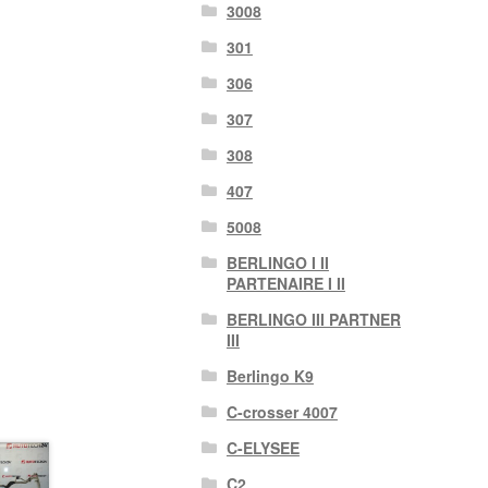
3008
301
306
307
308
407
5008
BERLINGO I II
PARTENAIRE I II
BERLINGO III PARTNER
III
Berlingo K9
C-crosser 4007
C-ELYSEE
C2