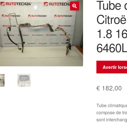
Tube d
Citro
🔍
1.8 1
6460
Avertir lor
€
182,00
Tube climati
compose de troi
sont interchan