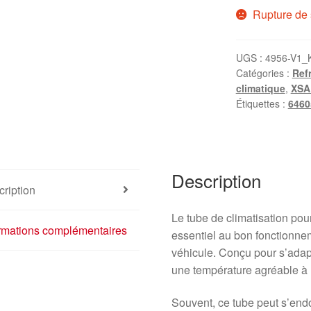
Rupture de 
UGS :
4956-V1_
Catégories :
Ref
climatique
,
XSA
Étiquettes :
6460
Description
ription
Le tube de climatisation pou
ormations complémentaires
essentiel au bon fonctionne
véhicule. Conçu pour s’adap
une température agréable à l
Souvent, ce tube peut s’end