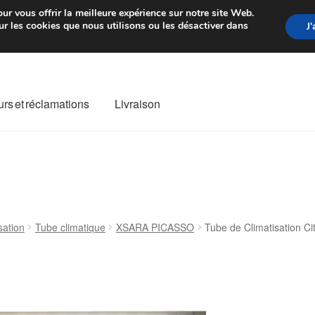
rtir de 7 EUR
Du lundi au vendre
ur vous offrir la meilleure expérience sur notre site Web.
r les cookies que nous utilisons ou les désactiver dans
J
rs et réclamations
Livraison
ivraison
Livraison internationale
Mon compte
Paiements
Panier
re de Réclamation
Termes et conditions
sation
Tube climatique
XSARA PICASSO
Tube de Climatisation C