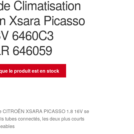
e Climatisation
ën Xsara Picasso
6V 6460C3
LR 646059
sque le produit est en stock
que CITROËN XSARA PICASSO 1.8 16V se
s tubes connectés, les deux plus courts
geables