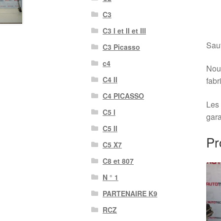
C3
C3 I et II et III
Sauf
C3 Picasso
c4
Nous
C4 II
fabr
C4 PICASSO
Les 
C5 I
gara
C5 II
Pr
C5 X7
C8 et 807
N ° 1
PARTENAIRE K9
RCZ