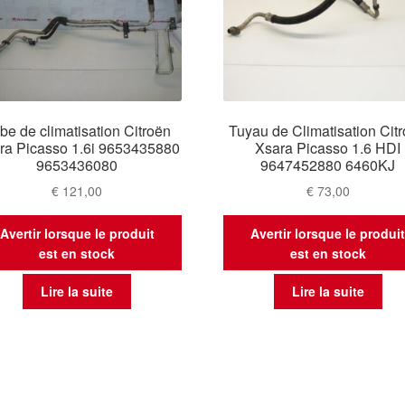
be de climatisation Citroën
Tuyau de Climatisation Cit
ra Picasso 1.6i 9653435880
Xsara Picasso 1.6 HDI
9653436080
9647452880 6460KJ
€
121,00
€
73,00
Avertir lorsque le produit
Avertir lorsque le produi
est en stock
est en stock
Lire la suite
Lire la suite