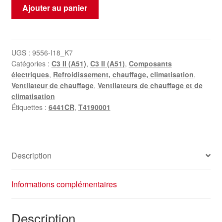
quantité
Ajouter au panier
de
Ventilateur
de
chauffage
UGS :
9556-I18_K7
Catégories :
C3 II (A51)
,
C3 II (A51)
,
Composants
Valeo
électriques
,
Refroidissement, chauffage, climatisation
,
Citroën
Ventilateur de chauffage
,
Ventilateurs de chauffage et de
Peugeot
climatisation
T4190001
Étiquettes :
6441CR
,
T4190001
6441CR
Description
Informations complémentaires
Description