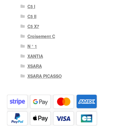
C5 I
C5 II
C5 X7
Croisement C
N ° 1
XANTIA
XSARA
XSARA PICASSO