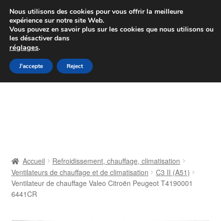
Colissimo livraison à partir de 7 EUR
Nous utilisons des cookies pour vous offrir la meilleure
expérience sur notre site Web.
Du lundi au vendredi de 9 h à 16 h
Vous pouvez en savoir plus sur les cookies que nous utilisons ou
les désactiver dans
07 55 53 95 66
réglages
.
Aller
Aller
J'accepte
Reject
Menu
à
au
la
contenu
Accueil
navigation
À propos de nous
Caisse
Accueil
Refroidissement, chauffage, climatisation
Ventilateurs de chauffage et de climatisation
C3 II (A51)
Contact
Ventilateur de chauffage Valeo Citroën Peugeot T4190001
6441CR
Livraison