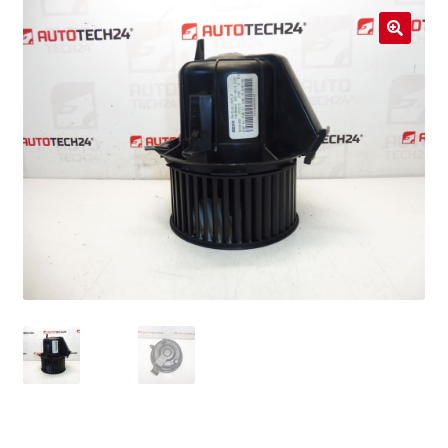
Livraison internationale
🔍
Mon compte
Paiements
Panier
Plainte
Politique de confidentialité
Procédure de Réclamation
Termes et conditions