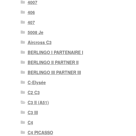
4007
406
407
5008 Je
Aircross C3
BERLINGO I PARTENAIRE I
BERLINGO II PARTNER II
BERLINGO III PARTNER III
C-Elysée
C2 C3
C3 II (A51)
C3 III
C4
C4 PICASSO