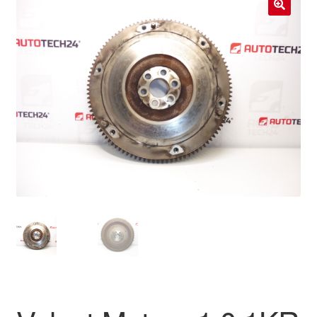
Livraison internationale
🔍
Mon compte
Paiements
Panier
Plainte
Politique de confidentialité
Procédure de Réclamation
Termes et conditions