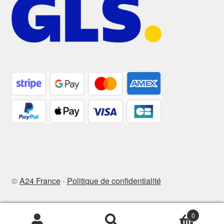
©
A24 France
-
Politique de confidentialité
0
Recherche
Recherche