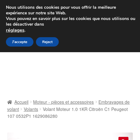
Colissimo livraison à partir de 7 EUR
Nous utilisons des cookies pour vous offrir la meilleure
expérience sur notre site Web.
Du lundi au vendredi de 9 h à 16 h
Vous pouvez en savoir plus sur les cookies que nous utilisons ou
les désactiver dans
07 55 53 95 66
réglages
.
Aller
Aller
J'accepte
Reject
Menu
à
au
la
contenu
Accueil
navigation
À propos de nous
Caisse
Accueil
Moteur - pièces et accessoires
Embrayages de
volant
Volants
Volant Moteur 1.0 1KR Citroën C1 Peugeot
Contact
107 0532P1 1629086280
Livraison