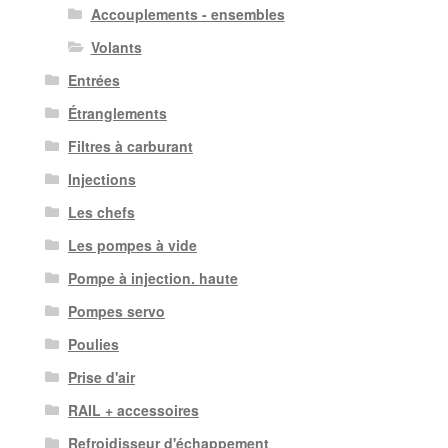
Accouplements - ensembles
Volants
Entrées
Étranglements
Filtres à carburant
Injections
Les chefs
Les pompes à vide
Pompe à injection. haute
Pompes servo
Poulies
Prise d'air
RAIL + accessoires
Refroidisseur d'échappement