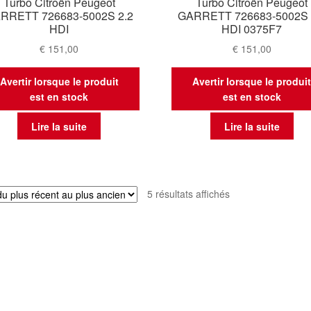
Turbo Citroën Peugeot
Turbo Citroën Peugeot
RRETT 726683-5002S 2.2
GARRETT 726683-5002S 
HDI
HDI 0375F7
€
151,00
€
151,00
Avertir lorsque le produit
Avertir lorsque le produi
est en stock
est en stock
Lire la suite
Lire la suite
Trié
5 résultats affichés
du
plus
récent
au
plus
ancien