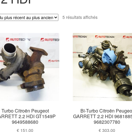
Trié
5 résultats affichés
du
plus
récent
au
plus
ancien
Turbo Citroën Peugeot
Bi-Turbo Citroën Peugeo
RRETT 2.2 HDI GT1549P
GARRETT 2.2 HDI 968188
9649588680
9682307780
€
151,00
€
303,00