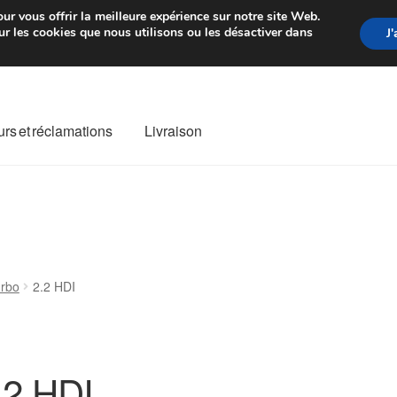
rtir de 7 EUR
Du lundi au vendre
ur vous offrir la meilleure expérience sur notre site Web.
r les cookies que nous utilisons ou les désactiver dans
J
rs et réclamations
Livraison
ivraison
Livraison internationale
Mon compte
Paiements
Panier
re de Réclamation
Termes et conditions
rbo
2.2 HDI
.2 HDI