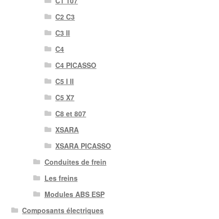
C1 107
C2 C3
C3 II
C4
C4 PICASSO
C5 I II
C5 X7
C8 et 807
XSARA
XSARA PICASSO
Conduites de frein
Les freins
Modules ABS ESP
Composants électriques