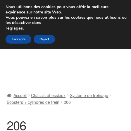
Colissimo livraison à partir de 7 EUR
Nous utilisons des cookies pour vous offrir la meilleure
expérience sur notre site Web.
Du lundi au vendredi de 9 h à 16 h
Vous pouvez en savoir plus sur les cookies que nous utilisons ou
les désactiver dans
07 55 53 95 66
réglages
.
Aller
Aller
J'accepte
Reject
Menu
à
au
la
contenu
Accueil
navigation
À propos de nous
Caisse
Accueil
Châssis et essieux
Système de freinage
Boosters + cylindres de frein
206
Contact
Livraison
206