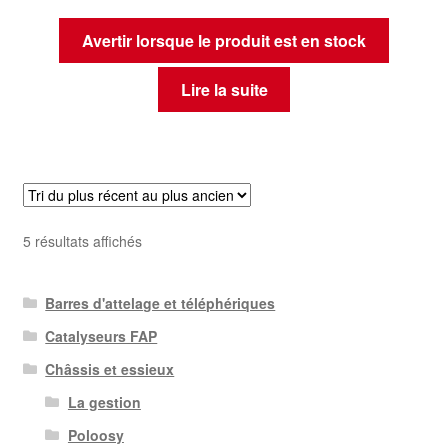
Avertir lorsque le produit est en stock
Lire la suite
Trié
5 résultats affichés
du
plus
Barres d'attelage et téléphériques
récent
au
Catalyseurs FAP
plus
Châssis et essieux
ancien
La gestion
Poloosy