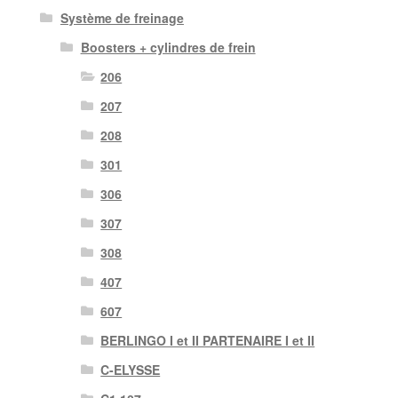
Système de freinage
Boosters + cylindres de frein
206
207
208
301
306
307
308
407
607
BERLINGO I et II PARTENAIRE I et II
C-ELYSSE