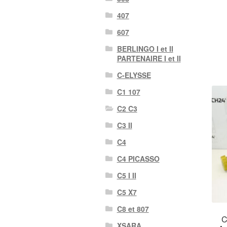
407
607
BERLINGO I et II
PARTENAIRE I et II
C-ELYSSE
C1 107
C2 C3
C3 II
C4
C4 PICASSO
C5 I II
C5 X7
C8 et 807
C
XSARA