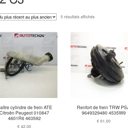
Trié
5 résultats affichés
du
plus
récent
au
plus
ancien
aître cylindre de frein ATE
Renfort de frein TRW P
Citroën Peugeot 010847
9649329480 4535W9
4601R6 463592
€
61,00
€
42,00