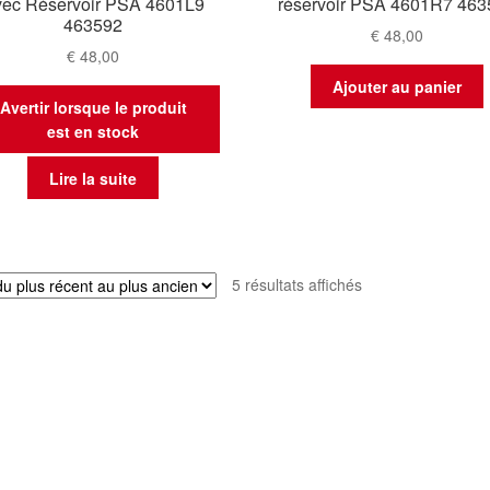
ec Réservoir PSA 4601L9
réservoir PSA 4601R7 463
463592
€
48,00
€
48,00
Ajouter au panier
Avertir lorsque le produit
est en stock
Lire la suite
Trié
5 résultats affichés
du
plus
récent
au
plus
ancien