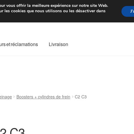
rtir de 7 EUR
Du lundi au vendre
ur vous offrir la meilleure expérience sur notre site Web.
r les cookies que nous utilisons ou les désactiver dans
J
rs et réclamations
Livraison
ivraison
Livraison internationale
Mon compte
Paiements
Panier
re de Réclamation
Termes et conditions
einage
Boosters + cylindres de frein
C2 C3
2 C3