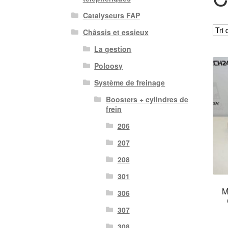
Catalyseurs FAP
Châssis et essieux
La gestion
Poloosy
Système de freinage
Boosters + cylindres de
frein
206
207
208
301
M
306
307
308