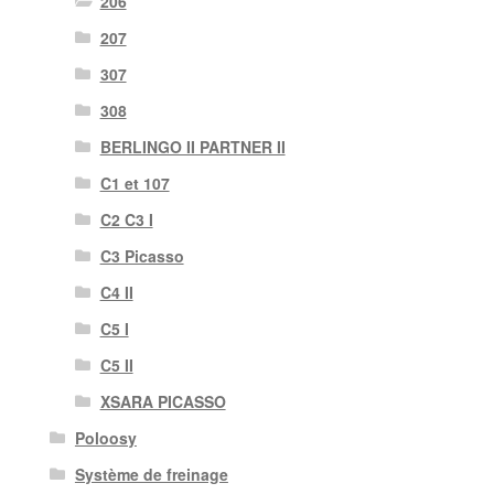
206
207
307
308
BERLINGO II PARTNER II
C1 et 107
C2 C3 I
C3 Picasso
C4 II
C5 I
C5 II
XSARA PICASSO
Poloosy
Système de freinage