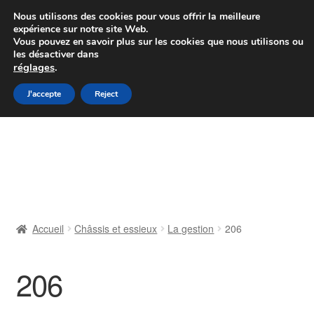
Colissimo livraison à partir de 7 EUR
Nous utilisons des cookies pour vous offrir la meilleure
expérience sur notre site Web.
Du lundi au vendredi de 9 h à 16 h
Vous pouvez en savoir plus sur les cookies que nous utilisons ou
les désactiver dans
07 55 53 95 66
réglages
.
Aller
Aller
J'accepte
Reject
Menu
à
au
la
contenu
Accueil
navigation
À propos de nous
Caisse
Accueil
Châssis et essieux
La gestion
206
Contact
206
Livraison