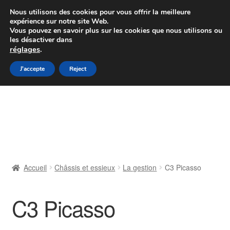
Colissimo livraison à partir de 7 EUR
Nous utilisons des cookies pour vous offrir la meilleure
expérience sur notre site Web.
Du lundi au vendredi de 9 h à 16 h
Vous pouvez en savoir plus sur les cookies que nous utilisons ou
les désactiver dans
07 55 53 95 66
réglages
.
Aller
Aller
J'accepte
Reject
Menu
à
au
la
contenu
Accueil
navigation
À propos de nous
Caisse
Accueil
Châssis et essieux
La gestion
C3 Picasso
Contact
C3 Picasso
Livraison