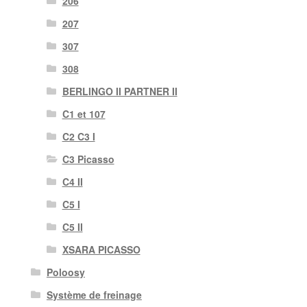
206
207
307
308
BERLINGO II PARTNER II
C1 et 107
C2 C3 I
C3 Picasso
C4 II
C5 I
C5 II
XSARA PICASSO
Poloosy
Système de freinage