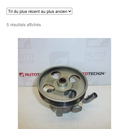
Livraison internationale
Mon compte
Trié
5 résultats affichés
du
Paiements
plus
récent
Panier
au
plus
ancien
Plainte
Politique de confidentialité
Procédure de Réclamation
Termes et conditions