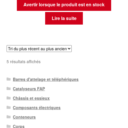
Avertir lorsque le produit est en stock
Lire la suite
Trié
5 résultats affichés
du
plus
Barres d'attelage et téléphériques
récent
au
Catalyseurs FAP
plus
Châssis et essieux
ancien
Composants électriques
Conteneurs
Corps