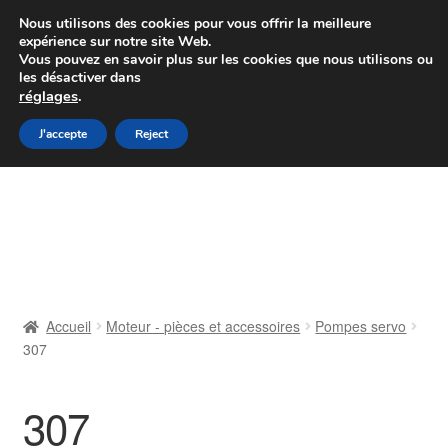
Colissimo livraison à partir de 7 EUR
Nous utilisons des cookies pour vous offrir la meilleure
expérience sur notre site Web.
Du lundi au vendredi de 9 h à 16 h
Vous pouvez en savoir plus sur les cookies que nous utilisons ou
les désactiver dans
07 55 53 95 66
réglages
.
Aller
Aller
J'accepte
Reject
Menu
à
au
la
contenu
Accueil
navigation
À propos de nous
Caisse
Accueil
Moteur - pièces et accessoires
Pompes servo
307
Contact
Livraison
307