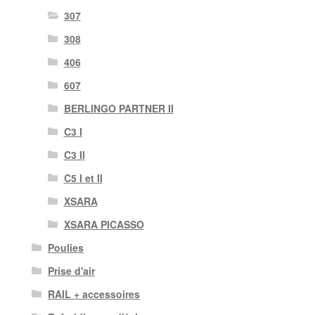
307
308
406
607
BERLINGO PARTNER II
C3 I
C3 II
C5 I et II
XSARA
XSARA PICASSO
Poulies
Prise d'air
RAIL + accessoires