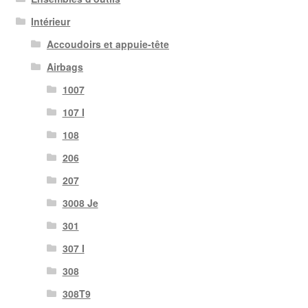
Intérieur
Accoudoirs et appuie-tête
Airbags
1007
107 I
108
206
207
3008 Je
301
307 I
308
308T9