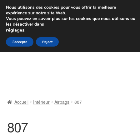
Colissimo livraison à partir de 7 EUR
Nous utilisons des cookies pour vous offrir la meilleure
expérience sur notre site Web.
Du lundi au vendredi de 9 h à 16 h
Vous pouvez en savoir plus sur les cookies que nous utilisons ou
les désactiver dans
07 55 53 95 66
réglages
.
Aller
Aller
J'accepte
Reject
Menu
à
au
la
contenu
Accueil
navigation
À propos de nous
Caisse
Accueil
Intérieur
Airbags
807
Contact
807
Livraison