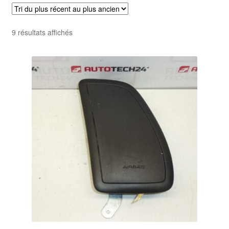
Livraison internationale
Trié
9 résultats affichés
Mon compte
du
plus
Paiements
récent
au
Panier
plus
ancien
Plainte
Politique de confidentialité
Procédure de Réclamation
Termes et conditions