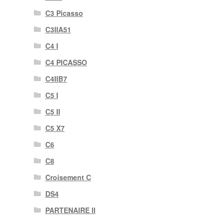
C3 Picasso
C3IIA51
C4 I
C4 PICASSO
C4IIB7
C5 I
C5 II
C5 X7
C6
C8
Croisement C
DS4
PARTENAIRE II