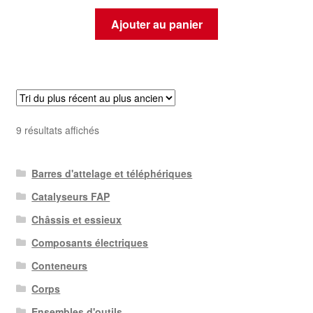
Ajouter au panier
Trié
9 résultats affichés
du
plus
Barres d'attelage et téléphériques
récent
au
Catalyseurs FAP
plus
Châssis et essieux
ancien
Composants électriques
Conteneurs
Corps
Ensembles d'outils