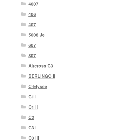
4007
406
407
5008 Je
607
807
Aircross C3
BERLINGO II
C-Elysée
C1 I
C1 II
C2
C3 I
C3 III