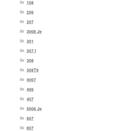
108
206
207
3008 Je
301
307 I
308
308T9
4007
406
407
5008 Je
607
807