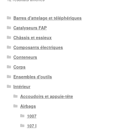
du
plus
Barres d'attelage et téléphériques
récent
au
Catalyseurs FAP
plus
Châssis et essieux
ancien
Composants électriques
Conteneurs
Corps
Ensembles d'outils
Intérieur
Accoudoirs et appuie-tête
Airbags
1007
107 I