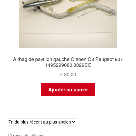
Airbag de pavillon gauche Citroën C8 Peugeot 807
1495299080 8329SG
€
30,00
Ajouter au panier
Trié
12 résultats affichés