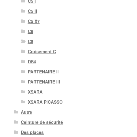
C5 I
C5 II
C5 X7
C6
C8
Croisement C
DS4
PARTENAIRE II
PARTENAIRE III
XSARA
XSARA PICASSO
Autre
Ceinture de sécurité
Des places