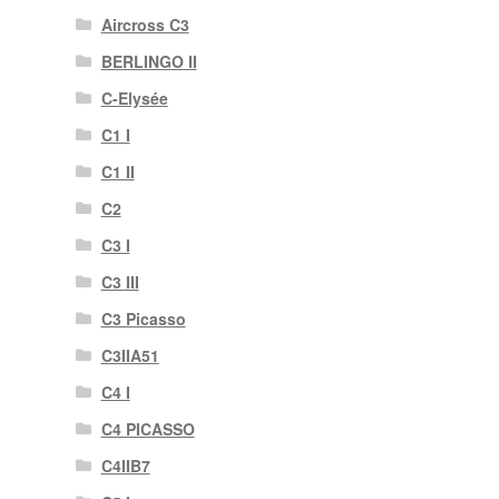
Aircross C3
BERLINGO II
C-Elysée
C1 I
C1 II
C2
C3 I
C3 III
C3 Picasso
C3IIA51
C4 I
C4 PICASSO
C4IIB7