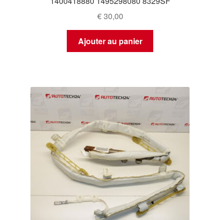
1400418880 1495298080 8329SF
€
30,00
Ajouter au panier