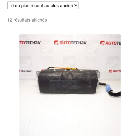
Livraison internationale
Trié
12 résultats affichés
Mon compte
du
plus
Paiements
récent
au
Panier
plus
ancien
Plainte
Politique de confidentialité
Procédure de Réclamation
Termes et conditions