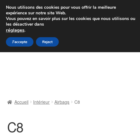
Colissimo livraison à partir de 7 EUR
Nous utilisons des cookies pour vous offrir la meilleure
expérience sur notre site Web.
Du lundi au vendredi de 9 h à 16 h
Vous pouvez en savoir plus sur les cookies que nous utilisons ou
les désactiver dans
07 55 53 95 66
réglages
.
Aller
Aller
J'accepte
Reject
Menu
à
au
la
contenu
Accueil
navigation
À propos de nous
Caisse
Accueil
Intérieur
Airbags
C8
Contact
C8
Livraison