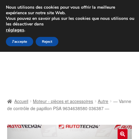
Colissimo livraison à partir de 7 EUR
Nous utilisons des cookies pour vous offrir la meilleure
expérience sur notre site Web.
Du lundi au vendredi de 9 h à 16 h
Vous pouvez en savoir plus sur les cookies que nous utilisons ou
les désactiver dans
07 55 53 95 66
réglages
.
Aller
Aller
J'accepte
Reject
Menu
à
au
la
contenu
Accueil
navigation
À propos de nous
Caisse
Accueil
Moteur - pièces et accessoires
Autre
— Vanne
de contrôle de papillon PSA 9634638580 036387 —
Contact
Livraison