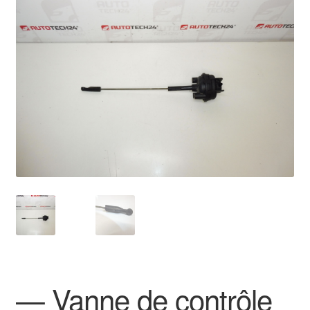
🔍
Livraison internationale
Mon compte
Paiements
Panier
Plainte
Politique de confidentialité
Procédure de Réclamation
Termes et conditions
— Vanne de contrôle