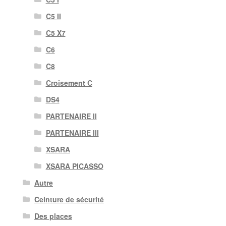
C5 II
C5 X7
C6
C8
Croisement C
DS4
PARTENAIRE II
PARTENAIRE III
XSARA
XSARA PICASSO
Autre
Ceinture de sécurité
Des places