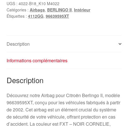
Berlingo
UGS :
4022-B18_K10 M4022
Catégories :
Airbags
,
BERLINGO II
,
Intérieur
II
Étiquettes :
4112GG
,
96639595XT
96639595XT
4112GG
Description
Informations complémentaires
Description
Découvrez notre Airbag pour Citroën Berlingo II, modèle
96639595XT, conçu pour les véhicules fabriqués à partir
de 2002. Cet airbag est un élément crucial du système
de sécurité de votre véhicule, offrant protection en cas
d’accident. La couleur est FXT – NOIR CORNELIE,