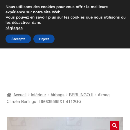
Colissimo livraison à partir de 7 EUR
Nous utilisons des cookies pour vous offrir la meilleure
expérience sur notre site Web.
Du lundi au vendredi de 9 h à 16 h
Vous pouvez en savoir plus sur les cookies que nous utilisons ou
les désactiver dans
07 55 53 95 66
réglages
.
Aller
Aller
J'accepte
Reject
Menu
à
au
la
contenu
Accueil
navigation
À propos de nous
Caisse
Accueil
Intérieur
Airbags
BERLINGO II
Airbag
Citroën Berlingo II 96639595XT 4112GG
Contact
Livraison