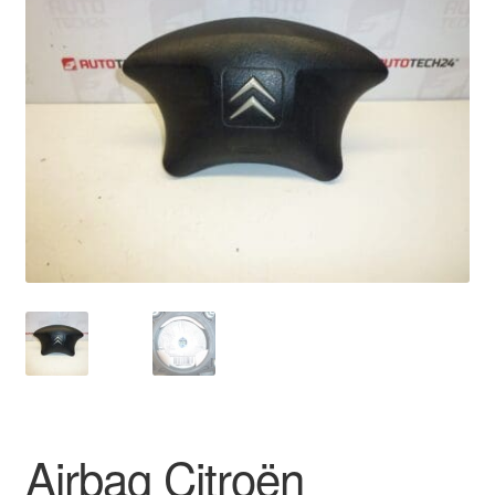
🔍
Livraison internationale
Mon compte
Paiements
Panier
Plainte
Politique de confidentialité
Procédure de Réclamation
Termes et conditions
Airbag Citroën