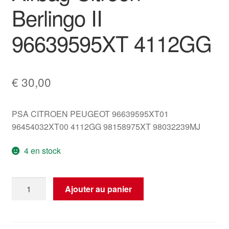
Berlingo II
96639595XT 4112GG
€
30,00
PSA CITROEN PEUGEOT 96639595XT01
96454032XT00 4112GG 98158975XT 98032239MJ
4 en stock
quantité
Ajouter au panier
de
Airbag
Citroën