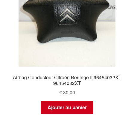
Airbag Conducteur Citroën Berlingo II 96454032XT
96454032XT
€
30,00
Ajouter au panier