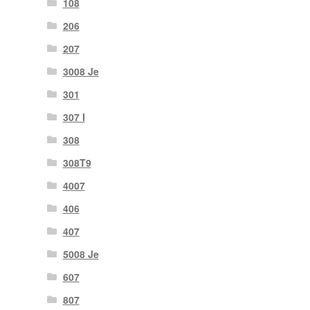
108
206
207
3008 Je
301
307 I
308
308T9
4007
406
407
5008 Je
607
807