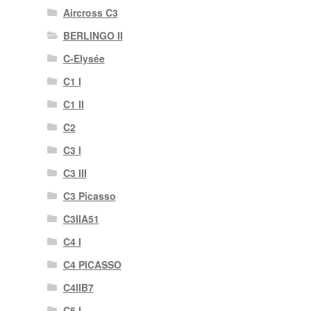
Aircross C3
BERLINGO II
C-Elysée
C1 I
C1 II
C2
C3 I
C3 III
C3 Picasso
C3IIA51
C4 I
C4 PICASSO
C4IIB7
C5 I