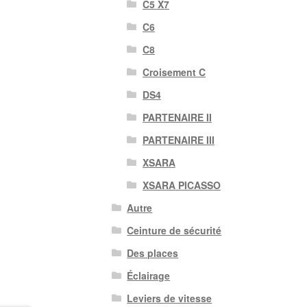
C5 X7
C6
C8
Croisement C
DS4
PARTENAIRE II
PARTENAIRE III
XSARA
XSARA PICASSO
Autre
Ceinture de sécurité
Des places
Éclairage
Leviers de vitesse