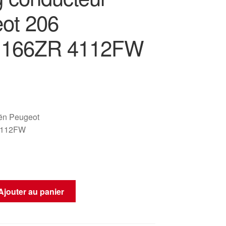
ot 206
1166ZR 4112FW
oën Peugeot
4112FW
Ajouter au panier