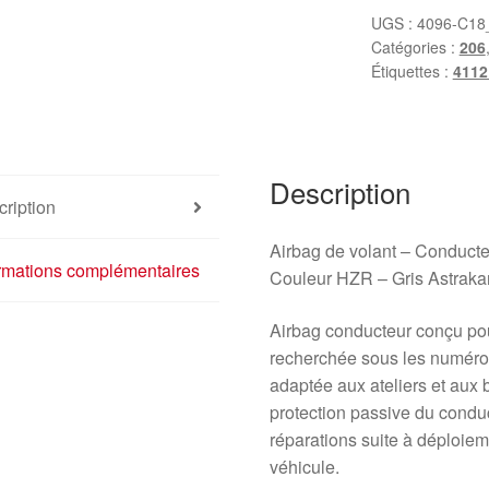
Peugeot
UGS :
4096-C18
Catégories :
206
206
Étiquettes :
411
96441166ZR
4112FW
Description
ription
Airbag de volant – Conduc
ormations complémentaires
Couleur HZR – Gris Astraka
Airbag conducteur conçu pou
recherchée sous les numéro
adaptée aux ateliers et aux 
protection passive du condu
réparations suite à déploie
véhicule.