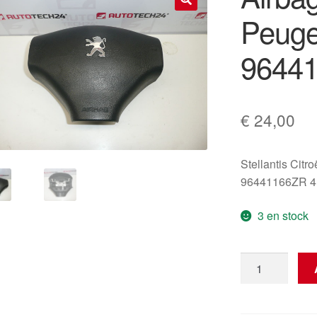
Peuge
🔍
9644
€
24,00
Stellantis Citr
96441166ZR 
3 en stock
quantité
de
Airbag
conducteur