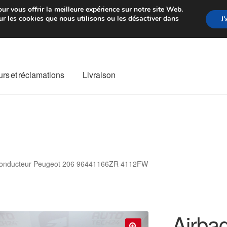
rtir de 7 EUR
Du lundi au vendre
ur vous offrir la meilleure expérience sur notre site Web.
r les cookies que nous utilisons ou les désactiver dans
J
rs et réclamations
Livraison
ivraison
Livraison internationale
Mon compte
Paiements
Panier
re de Réclamation
Termes et conditions
conducteur Peugeot 206 96441166ZR 4112FW
Airba