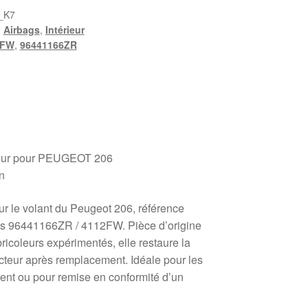
_K7
,
Airbags
,
Intérieur
2FW
,
96441166ZR
teur pour PEUGEOT 206
n
r le volant du Peugeot 206, référence
s 96441166ZR / 4112FW. Pièce d’origine
bricoleurs expérimentés, elle restaure la
cteur après remplacement. Idéale pour les
ment ou pour remise en conformité d’un