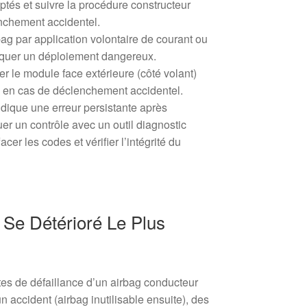
aptés et suivre la procédure constructeur
enchement accidentel.
bag par application volontaire de courant ou
oquer un déploiement dangereux.
r le module face extérieure (côté volant)
s en cas de déclenchement accidentel.
ndique une erreur persistante après
er un contrôle avec un outil diagnostic
cer les codes et vérifier l’intégrité du
 Se Détérioré Le Plus
tes de défaillance d’un airbag conducteur
un accident (airbag inutilisable ensuite), des