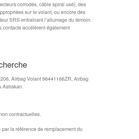
cteurs corrodés, câble spiral usé), des
appropriées sur le volant, ou encore des
ateur SRS entraînant l’allumage du témoin.
es contacts accélèrent également
cherche
206, Airbag Volant 96441166ZR, Airbag
 Astrakan.
 non contractuelles.
 par la référence de remplacement du