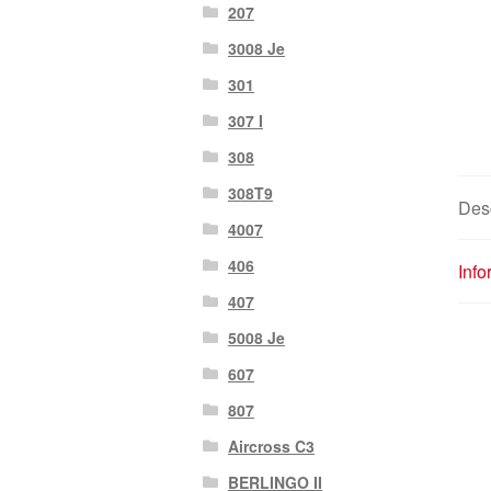
207
3008 Je
301
307 I
308
308T9
Desc
4007
406
Inf
407
5008 Je
607
807
Aircross C3
BERLINGO II