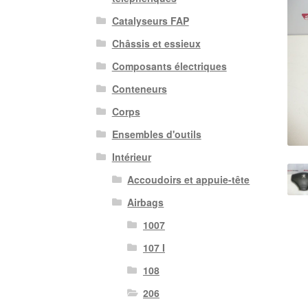
Catalyseurs FAP
Châssis et essieux
Composants électriques
Conteneurs
Corps
Ensembles d'outils
Intérieur
Accoudoirs et appuie-tête
Airbags
1007
107 I
108
206