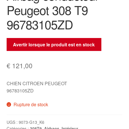
Peugeot 308 T9
96783105ZD
Avertir lorsque le produit est en stock
€
121,00
CHIEN CITROEN PEUGEOT
96783105ZD
Rupture de stock
UGS :
9073-G13_K6
Catégories :
308T9
,
Airbags
,
Intérieur