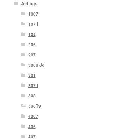
Airbags
1007
107 I
108
206
207
3008 Je
301
307 I
308
308T9
4007
406
407