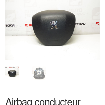
🔍
Livraison internationale
Mon compte
Paiements
Panier
Plainte
Politique de confidentialité
Procédure de Réclamation
Termes et conditions
Airbag conducteur