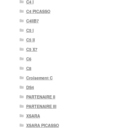
C4 I
C4 PICASSO
C4IIB7
C5 I
C5 II
C5 X7
C6
C8
Croisement C
DS4
PARTENAIRE II
PARTENAIRE III
XSARA
XSARA PICASSO