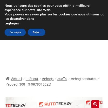
Colissimo livraison à partir de 7 EUR
Nous utilisons des cookies pour vous offrir la meilleure
expérience sur notre site Web.
Du lundi au vendredi de 9 h à 16 h
Vous pouvez en savoir plus sur les cookies que nous utilisons ou
les désactiver dans
07 55 53 95 66
réglages
.
Aller
Aller
J'accepte
Reject
Menu
à
au
la
contenu
Accueil
navigation
À propos de nous
Caisse
Accueil
Intérieur
Airbags
308T9
Airbag conducteur
Peugeot 308 T9 96783105ZD
Contact
Livraison