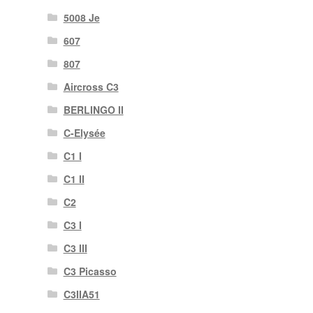
5008 Je
607
807
Aircross C3
BERLINGO II
C-Elysée
C1 I
C1 II
C2
C3 I
C3 III
C3 Picasso
C3IIA51