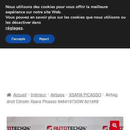
Colissimo livraison à partir de 7 EUR
Nous utilisons des cookies pour vous offrir la meilleure
expérience sur notre site Web.
Du lundi au vendredi de 9 h à 16 h
Vous pouvez en savoir plus sur les cookies que nous utilisons ou
les désactiver dans
07 55 53 95 66
réglages
.
Aller
Aller
J'accepte
Reject
Menu
à
au
la
contenu
Accueil
navigation
À propos de nous
Caisse
Accueil
Intérieur
Airbags
XSARA PICASSO
Airbag
droit Citroën Xsara Picasso 94641973GW 8216K8
Contact
Livraison