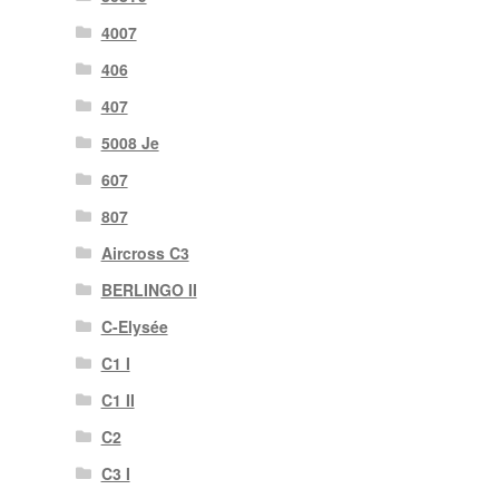
4007
406
407
5008 Je
607
807
Aircross C3
BERLINGO II
C-Elysée
C1 I
C1 II
C2
C3 I