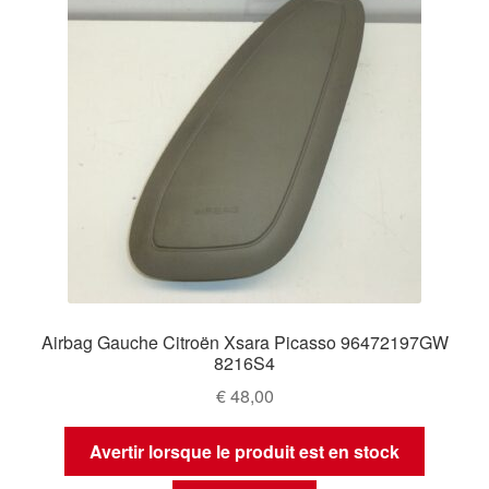
Airbag Gauche Citroën Xsara Picasso 96472197GW
8216S4
€
48,00
Avertir lorsque le produit est en stock