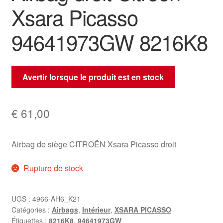
Xsara Picasso
94641973GW 8216K8
Avertir lorsque le produit est en stock
€
61,00
Airbag de siège CITROËN Xsara Picasso droit
Rupture de stock
UGS :
4966-AH6_K21
Catégories :
Airbags
,
Intérieur
,
XSARA PICASSO
Étiquettes :
8216K8
,
94641973GW