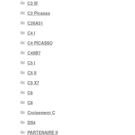
C3 III
C3 Picasso
C3IIA51
C4 I
C4 PICASSO
C4IIB7
C5 I
C5 II
C5 X7
C6
C8
Croisement C
DS4
PARTENAIRE II