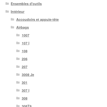
Ensembles d'outils
Intérieur
Accoudoirs et appuie-tête
Airbags
1007
107 I
108
206
207
3008 Je
301
307 I
308
308T9