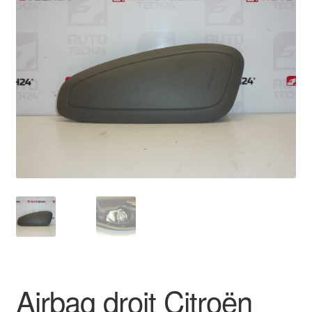
🔍
Livraison internationale
Mon compte
Paiements
Panier
Plainte
Politique de confidentialité
Procédure de Réclamation
Termes et conditions
Airbag droit Citroën