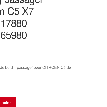
ën C5 X7
717880
465980
u de bord – passager pour CITROËN C5 de
panier