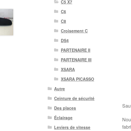
C5 X7
C6
C8
Croisement C
DS4
PARTENAIRE II
PARTENAIRE III
XSARA
XSARA PICASSO
Autre
Ceinture de sécurité
Sauf
Des places
Éclairage
Nous
fabr
Leviers de vitesse