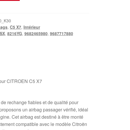
0_K30
bags
,
C5 X7
,
Intérieur
SX
,
8216YG
,
9682465980
,
9687717880
 pour CITROEN C5 X7
de rechange fiables et de qualité pour
proposons un airbag passager vérifié, idéal
igine. Cet airbag est destiné à être monté
ectement compatible avec le modèle Citroën