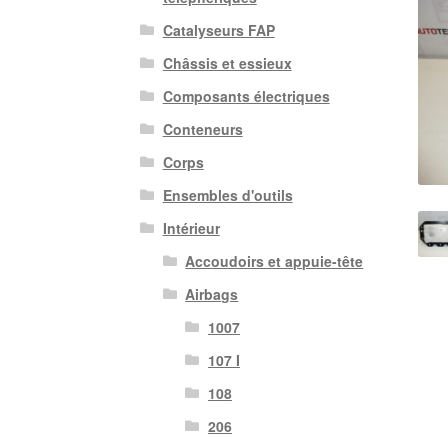
Catalyseurs FAP
Châssis et essieux
Composants électriques
Conteneurs
Corps
Ensembles d'outils
Intérieur
Accoudoirs et appuie-tête
Airbags
1007
107 I
108
206