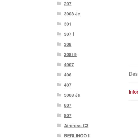
207
3008 Je
301
307 I
308
308T9
4007
Desc
406
407
Inf
5008 Je
607
807
Aircross C3
BERLINGO II