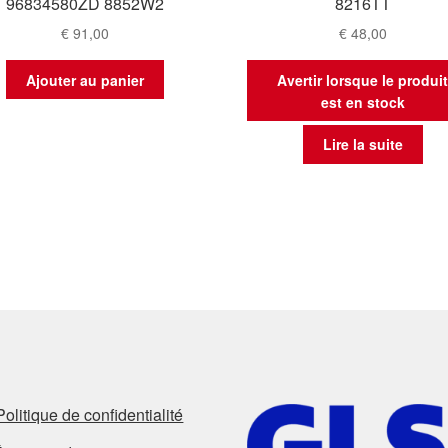
96834580ZD 8852W2
8216TT
€
91,00
€
48,00
Ajouter au panier
Avertir lorsque le produi
est en stock
Lire la suite
Politique de confidentialité