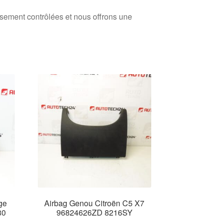
usement contrôlées et nous offrons une
ge
Airbag Genou Citroën C5 X7
80
96824626ZD 8216SY