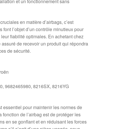
allation et un fonctionnement sans
t cruciales en matière d’airbags, c’est
font l’objet d’un contrôle minutieux pour
t leur fiabilité optimales. En achetant chez
 assuré de recevoir un produit qui répondra
ces de sécurité.
troën
80, 9682465980, 8216SX, 8216YG
t essentiel pour maintenir les normes de
a fonction de l’airbag est de protéger les
ns en se gonflant et en réduisant les forces
me s’il s’agit d’une pièce usagée, nous