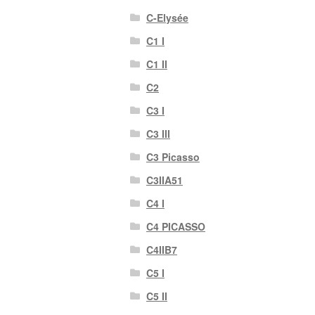
C-Elysée
C1 I
C1 II
C2
C3 I
C3 III
C3 Picasso
C3IIA51
C4 I
C4 PICASSO
C4IIB7
C5 I
C5 II