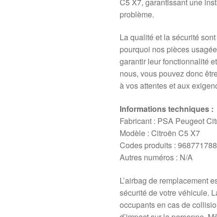
C5 X7, garantissant une inst
problème.
La qualité et la sécurité son
pourquoi nos pièces usagées 
garantir leur fonctionnalité e
nous, vous pouvez donc être
à vos attentes et aux exigen
Informations techniques :
Fabricant : PSA Peugeot Ci
Modèle : Citroën C5 X7
Codes produits : 96877178
Autres numéros : N/A
L’airbag de remplacement es
sécurité de votre véhicule. L
occupants en cas de collisio
d’impact sur la personne. Mê