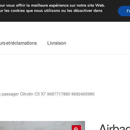
rtir de 7 EUR
Du lundi au vendre
ur vous offrir la meilleure expérience sur notre site Web.
r les cookies que nous utilisons ou les désactiver dans
J
rs et réclamations
Livraison
ivraison
Livraison internationale
Mon compte
Paiements
Panier
re de Réclamation
Termes et conditions
g passager Citroën C5 X7 9687717880 9682465980
Airba