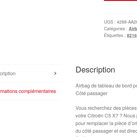
Airbag
passager
Citroën
UGS :
4288-AA2
Catégories :
Air
C5
Étiquettes :
8216
X7
9687717880
9682465980
Description
ription
Airbag de tableau de bord
ormations complémentaires
Côté passager
Vous recherchez des pièces 
votre Citroën C5 X7 ? Nous 
pour remplacer la pièce d’or
du côté passager et est dir