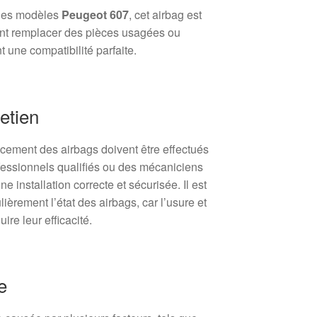
 les modèles
Peugeot 607
, cet airbag est
ent remplacer des pièces usagées ou
 une compatibilité parfaite.
retien
acement des airbags doivent être effectués
fessionnels qualifiés ou des mécaniciens
 installation correcte et sécurisée. Il est
ièrement l’état des airbags, car l’usure et
ire leur efficacité.
e