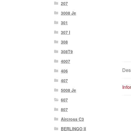
207
3008 Je
301
307 I
308
308T9
4007
Desc
406
407
Inf
5008 Je
607
807
Aircross C3
BERLINGO II