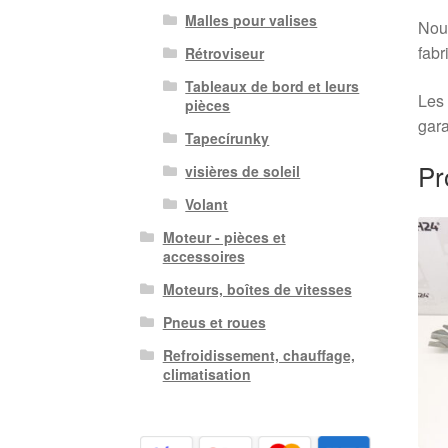
Malles pour valises
Nous
fabr
Rétroviseur
Tableaux de bord et leurs
Les 
pièces
gara
Tapecírunky
Pr
visières de soleil
Volant
Moteur - pièces et
accessoires
Moteurs, boîtes de vitesses
Pneus et roues
Refroidissement, chauffage,
climatisation