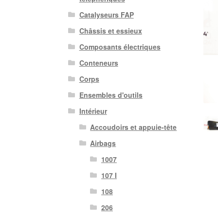
Catalyseurs FAP
Châssis et essieux
Composants électriques
Conteneurs
Corps
Ensembles d'outils
Intérieur
Accoudoirs et appuie-tête
Airbags
1007
107 I
108
206