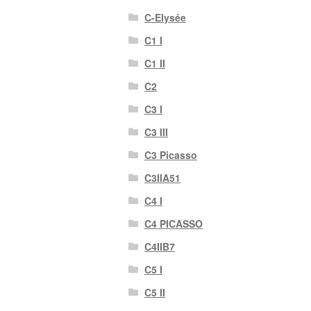
C-Elysée
C1 I
C1 II
C2
C3 I
C3 III
C3 Picasso
C3IIA51
C4 I
C4 PICASSO
C4IIB7
C5 I
C5 II