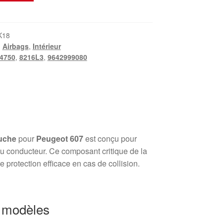
K18
,
Airbags
,
Intérieur
4750
,
8216L3
,
9642999080
auche
pour
Peugeot 607
est conçu pour
 au conducteur. Ce composant critique de la
e protection efficace en cas de collision.
s modèles