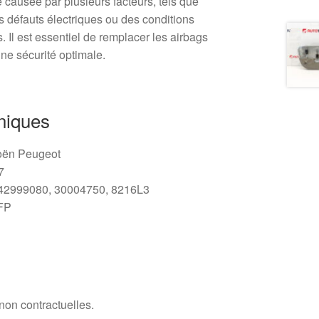
e causée par plusieurs facteurs, tels que
s défauts électriques ou des conditions
Il est essentiel de remplacer les airbags
une sécurité optimale.
niques
oën Peugeot
7
2999080, 30004750, 8216L3
FP
 non contractuelles.