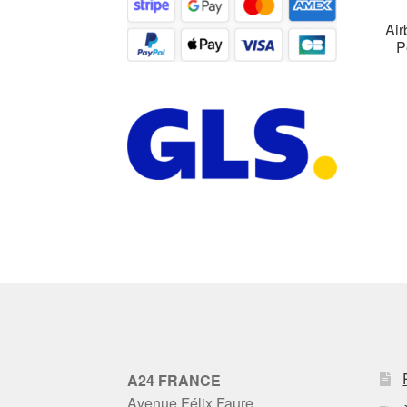
Air
P
A24 FRANCE
Avenue Félix Faure