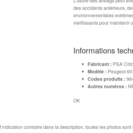
L’usure des airbags peut êtr
des accidents antérieurs, de
environnementales extrêmes. 
vieillissants pour maintenir 
Informations tech
Fabricant :
PSA Citr
Modèle :
Peugeot 60
Codes produits :
964
Autres numéros :
N
OK
 indication contraire dans la description, toutes les photos sont