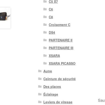
C5 X7
C6
C8
Croisement C
DS4
PARTENAIRE II
PARTENAIRE III
XSARA
XSARA PICASSO
Autre
Ceinture de sécurité
Des places
Éclairage
Sauf
Leviers de vitesse