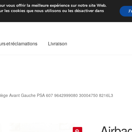
rtir de 7 EUR
Du lundi au vendre
ur vous offrir la meilleure expérience sur notre site Web.
r les cookies que nous utilisons ou les désactiver dans
J
rs et réclamations
Livraison
ivraison
Livraison internationale
Mon compte
Paiements
Panier
re de Réclamation
Termes et conditions
Siège Avant Gauche PSA 607 9642999080 30004750 8216L3
Airba