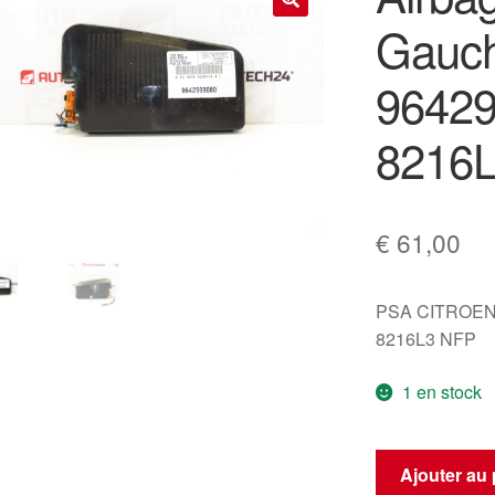
Gauc
🔍
96429
8216
€
61,00
PSA CITROEN
8216L3 NFP
1 en stock
quantité
Ajouter au 
de