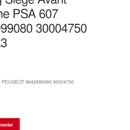
he PSA 607
99080 30004750
L3
 PEUGEOT 9642999080 30004750
panier