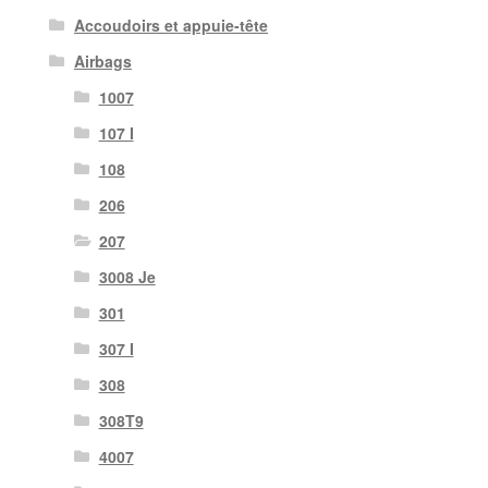
Accoudoirs et appuie-tête
Airbags
1007
107 I
108
206
207
3008 Je
301
307 I
308
308T9
4007