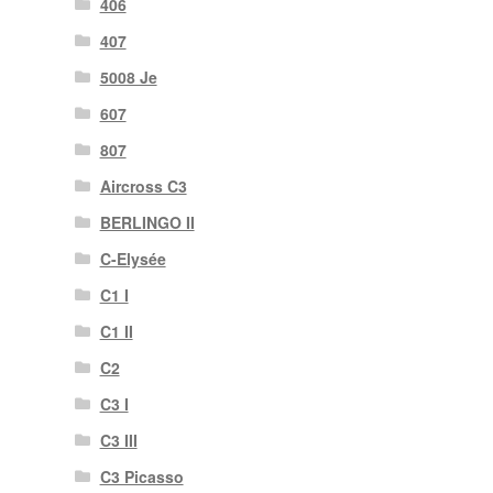
406
407
5008 Je
607
807
Aircross C3
BERLINGO II
C-Elysée
C1 I
C1 II
C2
C3 I
C3 III
C3 Picasso