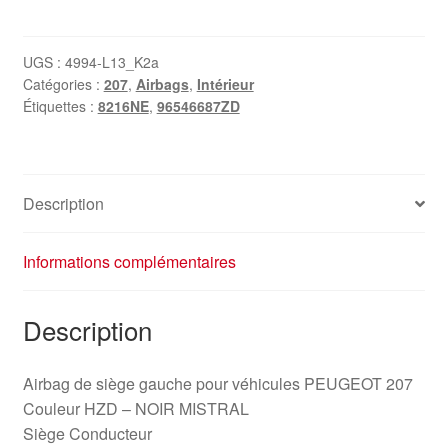
Airbag
de
siège
UGS :
4994-L13_K2a
Catégories :
207
,
Airbags
,
Intérieur
conducteur
Étiquettes :
8216NE
,
96546687ZD
Peugeot
207
96546687ZD
8216NE
Description
Informations complémentaires
Description
Airbag de siège gauche pour véhicules PEUGEOT 207
Couleur HZD – NOIR MISTRAL
Siège Conducteur