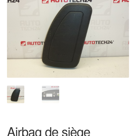
🔍
Livraison internationale
Mon compte
Paiements
Panier
Plainte
Politique de confidentialité
Procédure de Réclamation
Termes et conditions
Airbag de siège