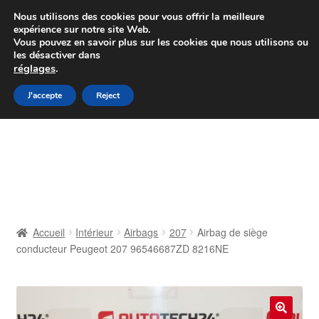
Colissimo livraison à partir de 7 EUR
Nous utilisons des cookies pour vous offrir la meilleure
expérience sur notre site Web.
Du lundi au vendredi de 9 h à 16 h
Vous pouvez en savoir plus sur les cookies que nous utilisons ou
les désactiver dans
07 55 53 95 66
réglages
.
Aller
Aller
J'accepte
Reject
Menu
à
au
la
contenu
Accueil
navigation
À propos de nous
Caisse
Accueil
Intérieur
Airbags
207
Airbag de siège
conducteur Peugeot 207 96546687ZD 8216NE
Contact
Livraison