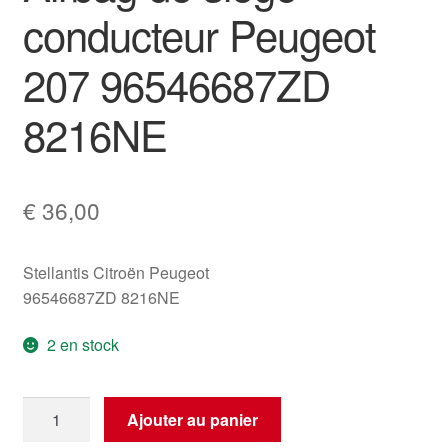
conducteur Peugeot
207 96546687ZD
8216NE
€
36,00
Stellantis Citroën Peugeot
96546687ZD 8216NE
2 en stock
quantité
Ajouter au panier
de