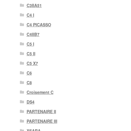
C3IIA51
C4 I
C4 PICASSO
C4IIB7
C5 I
C5 II
C5 X7
C6
C8
Croisement C
DS4
PARTENAIRE II
PARTENAIRE III
XSARA