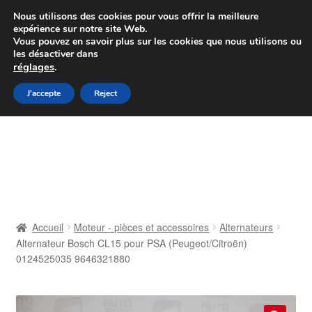
Colissimo livraison à partir de 7 EUR
Nous utilisons des cookies pour vous offrir la meilleure
expérience sur notre site Web.
Du lundi au vendredi de 9 h à 16 h
Vous pouvez en savoir plus sur les cookies que nous utilisons ou
les désactiver dans
07 55 53 95 66
réglages
.
Aller
Aller
J'accepte
Reject
Menu
à
au
la
contenu
Accueil
navigation
À propos de nous
Caisse
Accueil
Moteur - pièces et accessoires
Alternateurs
Alternateur Bosch CL15 pour PSA (Peugeot/Citroën)
Contact
0124525035 9646321880
Livraison