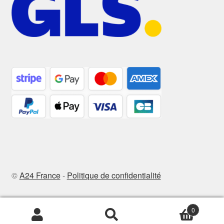
©
A24 France
-
Politique de confidentialité
0
Recherche
Recherche