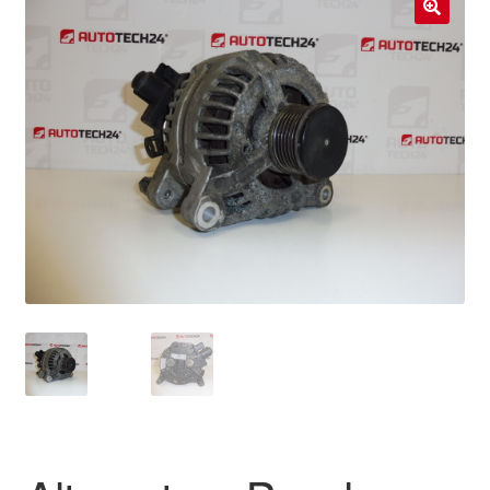
Livraison internationale
🔍
Mon compte
Paiements
Panier
Plainte
Politique de confidentialité
Procédure de Réclamation
Termes et conditions