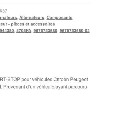
K37
ernateurs
,
Alternateurs
,
Composants
eur - pièces et accessoires
944380
,
5705PA
,
9675753680
,
9675753680-02
ART-STOP pour véhicules Citroën Peugeot
. Provenant d’un véhicule ayant parcouru