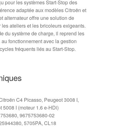
u pour les systèmes Start-Stop des
férence adaptée aux modèles Citroën et
t alternateur offre une solution de
es ateliers et les bricoleurs exigeants.
ide du système de charge, il reprend les
s au fonctionnement avec la gestion
 cycles fréquents liés au Start-Stop.
niques
Citroën C4 Picasso, Peugeot 3008 I,
 5008 I (moteur 1.6 e-HDi)
753680, 9675753680-02
25944380, 5705PA, CL18