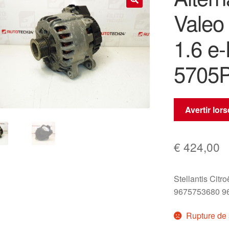
Valeo
🔍
1.6 e
5705
Avertir lor
€
424,00
Stellantis Citr
9675753680 9
Rupture de 