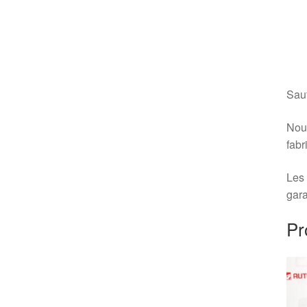
Sauf
Nous
fabr
Les 
gara
Pr