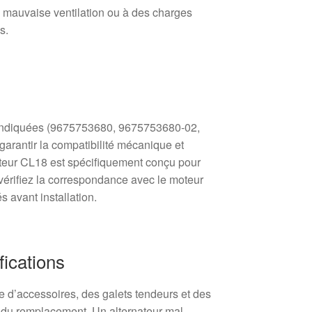
 mauvaise ventilation ou à des charges
s.
 indiquées (9675753680, 9675753680-02,
rantir la compatibilité mécanique et
nateur CL18 est spécifiquement conçu pour
; vérifiez la correspondance avec le moteur
s avant installation.
fications
ie d’accessoires, des galets tendeurs et des
s du remplacement. Un alternateur mal