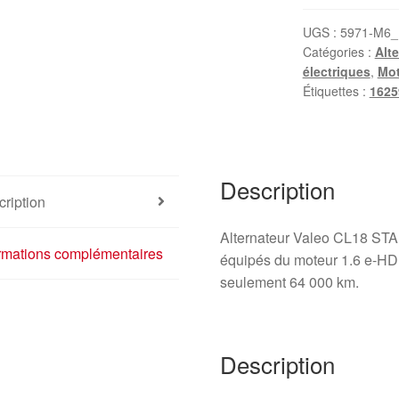
UGS :
5971-M6_
Catégories :
Alt
électriques
,
Mot
Étiquettes :
1625
Description
ription
Alternateur Valeo CL18 ST
ormations complémentaires
équipés du moteur 1.6 e-HDI
seulement 64 000 km.
Description