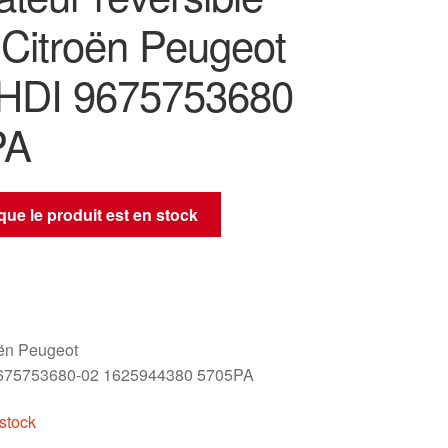
 Citroën Peugeot
-HDI 9675753680
PA
sque le produit est en stock
oën Peugeot
675753680-02 1625944380 5705PA
stock