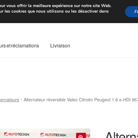
rtir de 7 EUR
Du lundi au vendre
ur vous offrir la meilleure expérience sur notre site Web.
r les cookies que nous utilisons ou les désactiver dans
J
rs et réclamations
Livraison
ivraison
Livraison internationale
Mon compte
Paiements
Panier
re de Réclamation
Termes et conditions
ternateurs
Alternateur réversible Valeo Citroën Peugeot 1.6 e-HDI 
Altern