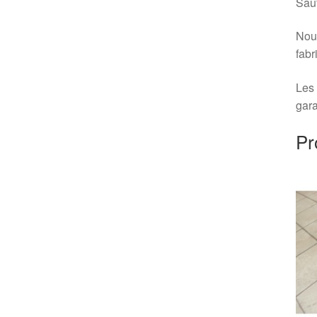
Sauf
Nous
fabr
Les 
gara
Pr