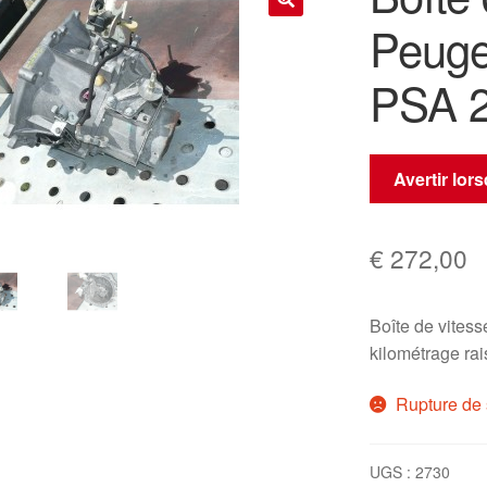
Peuge
🔍
PSA 
Avertir lor
€
272,00
Boîte de vite
kilométrage ra
Rupture de 
UGS :
2730