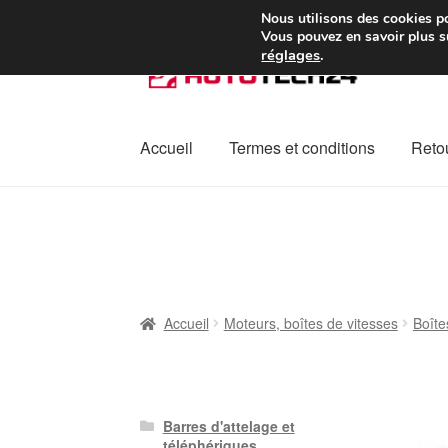
Colissimo livraison à pa
Nous utilisons des cookies po
Vous pouvez en savoir plus su
réglages
.
Aller
Aller
à
au
la
contenu
navigation
Accueil
Termes et conditions
Retou
Accueil
À propos de nous
Caisse
Contact
L
Plainte
Politique de confidentialité
Procédu
Accueil
Moteurs, boîtes de vitesses
Boîte
Barres d'attelage et
téléphériques