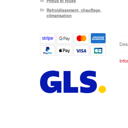
Pneus et roues
Refroidissement, chauffage,
climatisation
Desc
Inf