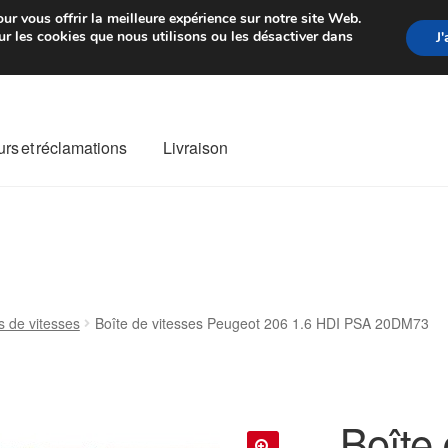
rtir de 7 EUR
Du lundi au vendre
ur vous offrir la meilleure expérience sur notre site Web.
r les cookies que nous utilisons ou les désactiver dans
J
rs et réclamations
Livraison
ivraison
Livraison internationale
Mon compte
Paiements
Panier
re de Réclamation
Termes et conditions
s de vitesses
Boîte de vitesses Peugeot 206 1.6 HDI PSA 20DM73
Boîte 