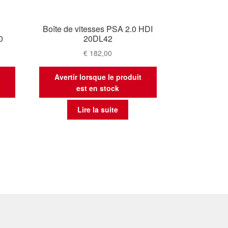
n
Boîte de vitesses PSA 2.0 HDI
0
20DL42
€
182,00
t
Avertir lorsque le produit
est en stock
Lire la suite