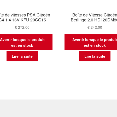
îte de vitesses PSA Citroën
Boîte de Vitesse Citroë
C4 1.4 16V KFU 20CQ15
Berlingo 2.0 HDI 20DM8
€
272,00
€
242,00
Avertir lorsque le produit
Avertir lorsque le produi
est en stock
est en stock
Lire la suite
Lire la suite