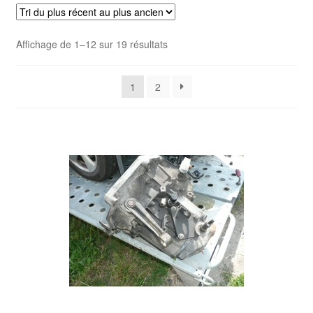
Livraison internationale
Trié
Affichage de 1–12 sur 19 résultats
Mon compte
du
plus
Paiements
1
2
récent
au
Panier
plus
ancien
Plainte
Politique de confidentialité
Procédure de Réclamation
Termes et conditions