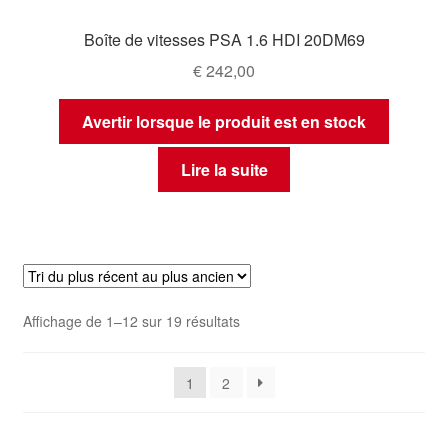
Boîte de vitesses PSA 1.6 HDI 20DM69
€
242,00
Avertir lorsque le produit est en stock
Lire la suite
Trié
Affichage de 1–12 sur 19 résultats
du
plus
1
2
récent
au
plus