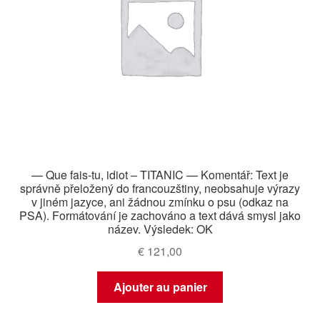
— Que fais-tu, idiot – TITANIC — Komentář: Text je
správně přeložený do francouzštiny, neobsahuje výrazy
v jiném jazyce, ani žádnou zmínku o psu (odkaz na
PSA). Formátování je zachováno a text dává smysl jako
název. Výsledek: OK
€
121,00
Ajouter au panier