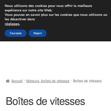
Colissimo livraison à partir de 7 EUR
Nous utilisons des cookies pour vous offrir la meilleure
expérience sur notre site Web.
Du lundi au vendredi de 9 h à 16 h
Vous pouvez en savoir plus sur les cookies que nous utilisons ou
les désactiver dans
07 55 53 95 66
réglages
.
Aller
Aller
J'accepte
Reject
Menu
à
au
la
contenu
Accueil
navigation
À propos de nous
Caisse
Accueil
Moteurs, boîtes de vitesses
Boîtes de vitesses
Contact
Boîtes de vitesses
Livraison