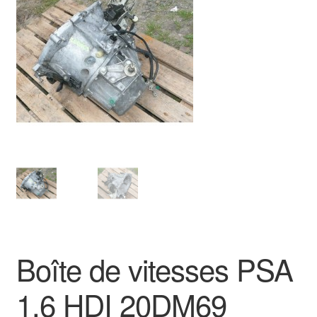
🔍
Livraison internationale
Mon compte
Paiements
Panier
Plainte
Politique de confidentialité
Procédure de Réclamation
Boîte de vitesses PSA
Termes et conditions
1.6 HDI 20DM69