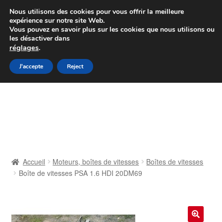
Colissimo livraison à partir de 7 EUR
Nous utilisons des cookies pour vous offrir la meilleure
expérience sur notre site Web.
Du lundi au vendredi de 9 h à 16 h
Vous pouvez en savoir plus sur les cookies que nous utilisons ou
les désactiver dans
07 55 53 95 66
réglages
.
Aller
Aller
J'accepte
Reject
Menu
à
au
la
contenu
Accueil
navigation
À propos de nous
Caisse
Accueil
Moteurs, boîtes de vitesses
Boîtes de vitesses
Boîte de vitesses PSA 1.6 HDI 20DM69
Contact
Livraison