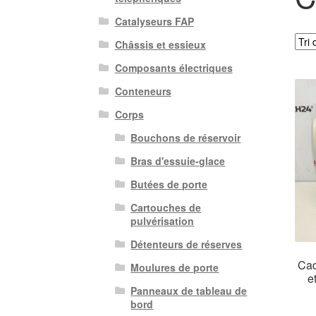
Catalyseurs FAP
Châssis et essieux
Composants électriques
Conteneurs
Corps
Bouchons de réservoir
Bras d'essuie-glace
Butées de porte
Cartouches de
pulvérisation
Détenteurs de réserves
Cad
Moulures de porte
e
Panneaux de tableau de
bord