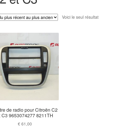
Voici le seul résultat
re de radio pour Citroën C2
t C3 9653074277 8211TH
€
61,00