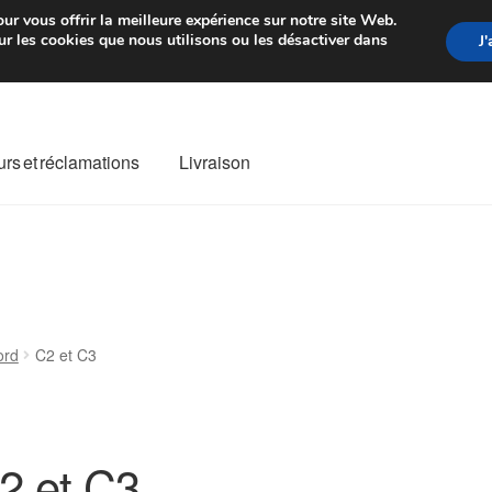
rtir de 7 EUR
Du lundi au vendre
ur vous offrir la meilleure expérience sur notre site Web.
r les cookies que nous utilisons ou les désactiver dans
J
rs et réclamations
Livraison
ivraison
Livraison internationale
Mon compte
Paiements
Panier
re de Réclamation
Termes et conditions
ord
C2 et C3
2 et C3