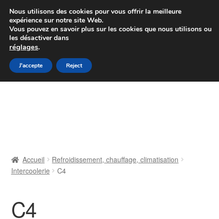
Colissimo livraison à partir de 7 EUR
Nous utilisons des cookies pour vous offrir la meilleure
expérience sur notre site Web.
Du lundi au vendredi de 9 h à 16 h
Vous pouvez en savoir plus sur les cookies que nous utilisons ou
les désactiver dans
07 55 53 95 66
réglages
.
Aller
Aller
J'accepte
Reject
Menu
à
au
la
contenu
Accueil
navigation
À propos de nous
Caisse
Accueil
Refroidissement, chauffage, climatisation
Intercoolerie
C4
Contact
Livraison
C4