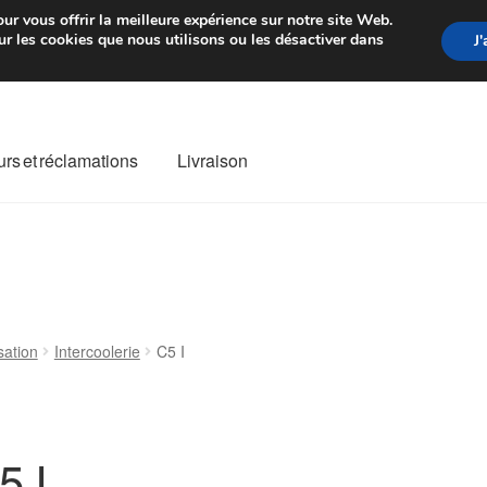
rtir de 7 EUR
Du lundi au vendre
ur vous offrir la meilleure expérience sur notre site Web.
r les cookies que nous utilisons ou les désactiver dans
J
rs et réclamations
Livraison
ivraison
Livraison internationale
Mon compte
Paiements
Panier
re de Réclamation
Termes et conditions
sation
Intercoolerie
C5 I
5 I