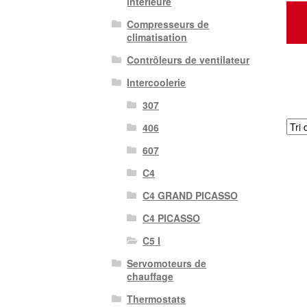
intérieure
Compresseurs de
climatisation
Contrôleurs de ventilateur
Intercoolerie
307
406
607
C4
C4 GRAND PICASSO
C4 PICASSO
C5 I
Servomoteurs de
chauffage
Thermostats