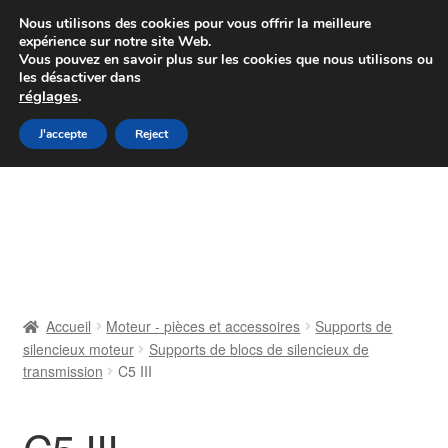
Colissimo livraison à partir de 7 EUR
Nous utilisons des cookies pour vous offrir la meilleure
expérience sur notre site Web.
Du lundi au vendredi de 9 h à 16 h
Vous pouvez en savoir plus sur les cookies que nous utilisons ou
les désactiver dans
07 55 53 95 66
réglages
.
Aller
Aller
J'accepte
Reject
Menu
à
au
la
contenu
Accueil
navigation
À propos de nous
Caisse
Accueil
Moteur - pièces et accessoires
Supports de
silencieux moteur
Supports de blocs de silencieux de
Contact
transmission
C5 III
Livraison