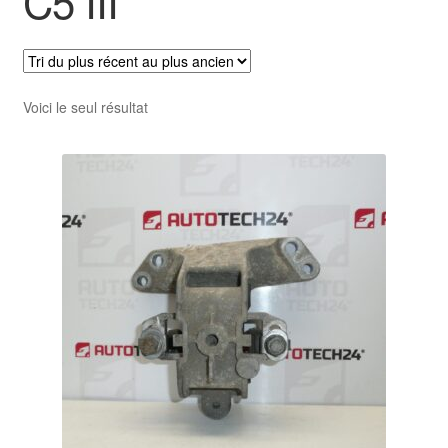
C5 III
Livraison internationale
Mon compte
Voici le seul résultat
Paiements
Panier
Plainte
Politique de confidentialité
Procédure de Réclamation
Termes et conditions