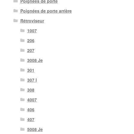
Poignées de porte
Poignées de porte arrière
Rétroviseur
1007
206
207
3008 Je
301
307 I
308
4007
406
407
5008 Je