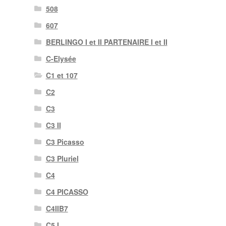
508
607
BERLINGO I et II PARTENAIRE I et II
C-Elysée
C1 et 107
C2
C3
C3 II
C3 Picasso
C3 Pluriel
C4
C4 PICASSO
C4IIB7
C5 I