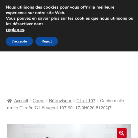
Colissimo livraison à partir de 7 EUR
Nous utilisons des cookies pour vous offrir la meilleure
expérience sur notre site Web.
Du lundi au vendredi de 9 h à 16 h
Vous pouvez en savoir plus sur les cookies que nous utilisons ou
les désactiver dans
07 55 53 95 66
réglages
.
Aller
Aller
J'accepte
Reject
Menu
à
au
la
contenu
Accueil
navigation
À propos de nous
Caisse
Accueil
Corps
Rétroviseur
C1 et 107
Cache d’aile
droite Citroën C1 Peugeot 107 60117-0H020 8120Q7
Contact
Livraison