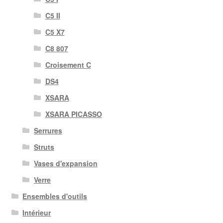
C5 II
C5 X7
C8 807
Croisement C
DS4
XSARA
XSARA PICASSO
Serrures
Struts
Vases d'expansion
Verre
Ensembles d'outils
Intérieur