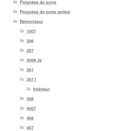
Poignées de porte
Poignées de porte arrière
Rétroviseur
1007
206
207
3008 Je
301
307 I
Intérieur
308
4007
406
407