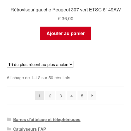
Rétroviseur gauche Peugeot 307 vert ETSC 8149AW
€
36,00
Ajouter au panier
Trié
Affichage de 1–12 sur 50 résultats
du
plus
1
2
3
4
5
récent
au
plus
ancien
Barres d'attelage et téléphériques
Catalyseurs FAP