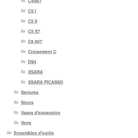
C4IIB7
C5 I
C5 II
C5 X7
C8 807
Croisement C
DS4
XSARA
XSARA PICASSO
Serrures
Struts
Vases d'expansion
Verre
Ensembles d'outils