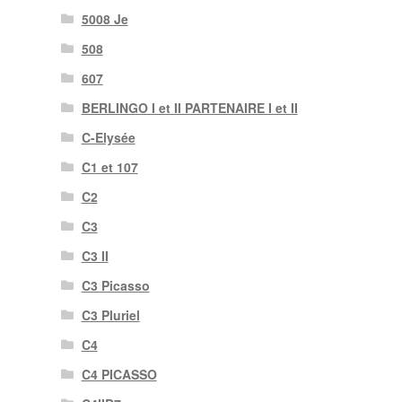
5008 Je
508
607
BERLINGO I et II PARTENAIRE I et II
C-Elysée
C1 et 107
C2
C3
C3 II
C3 Picasso
C3 Pluriel
C4
C4 PICASSO