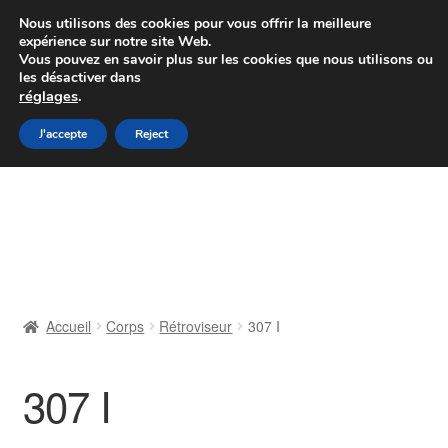
Colissimo livraison à partir de 7 EUR
Nous utilisons des cookies pour vous offrir la meilleure
expérience sur notre site Web.
Du lundi au vendredi de 9 h à 16 h
Vous pouvez en savoir plus sur les cookies que nous utilisons ou
les désactiver dans
07 55 53 95 66
réglages
.
Aller
Aller
J'accepte
Reject
Menu
à
au
la
contenu
Accueil
navigation
À propos de nous
Caisse
Accueil
Corps
Rétroviseur
307 I
Contact
307 I
Livraison