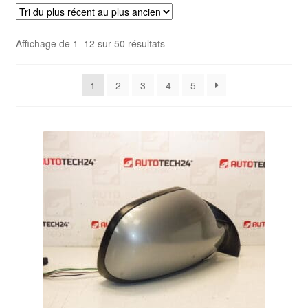
Livraison internationale
Trié
Affichage de 1–12 sur 50 résultats
Mon compte
du
plus
Paiements
1
2
3
4
5
récent
au
Panier
plus
ancien
Plainte
Politique de confidentialité
Procédure de Réclamation
Termes et conditions