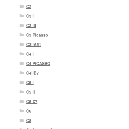
C2
C3 I
C3 III
C3 Picasso
C3IIA51
C4 I
C4 PICASSO
C4IIB7
C5 I
C5 II
C5 X7
C6
C8