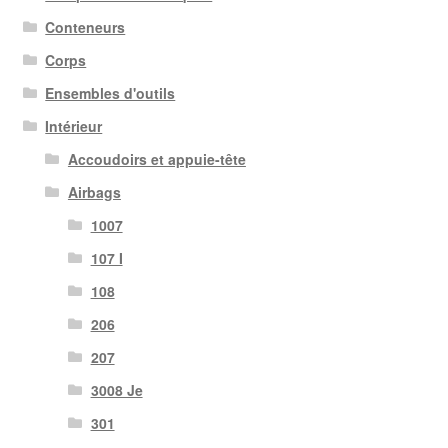
Conteneurs
Corps
Ensembles d'outils
Intérieur
Accoudoirs et appuie-tête
Airbags
1007
107 I
108
206
207
3008 Je
301