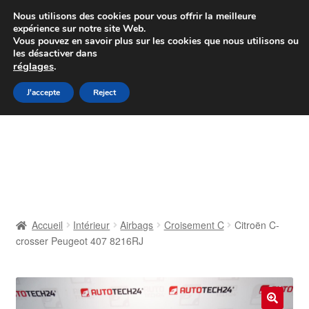
Colissimo livraison à partir de 7 EUR
Nous utilisons des cookies pour vous offrir la meilleure
expérience sur notre site Web.
Du lundi au vendredi de 9 h à 16 h
Vous pouvez en savoir plus sur les cookies que nous utilisons ou
les désactiver dans
07 55 53 95 66
réglages
.
Aller
Aller
J'accepte
Reject
Menu
à
au
la
contenu
Accueil
navigation
À propos de nous
Caisse
Accueil
Intérieur
Airbags
Croisement C
Citroën C-
crosser Peugeot 407 8216RJ
Contact
Livraison