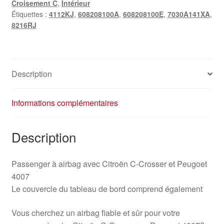
Croisement C
,
Intérieur
407
Étiquettes :
4112KJ
,
608208100A
,
608208100E
,
7030A141XA
,
8216RJ
8216RJ
Description
Informations complémentaires
Description
Passenger à airbag avec Citroën C-Crosser et Peugoet
4007
Le couvercle du tableau de bord comprend également
Vous cherchez un airbag fiable et sûr pour votre