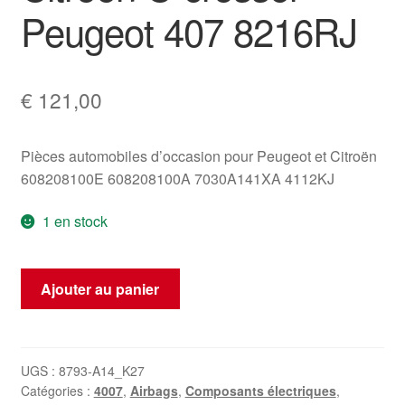
Peugeot 407 8216RJ
€
121,00
Pièces automobiles d’occasion pour Peugeot et Citroën
608208100E 608208100A 7030A141XA 4112KJ
1 en stock
quantité
Ajouter au panier
de
Citroën
C-
crosser
UGS :
8793-A14_K27
Catégories :
4007
,
Airbags
,
Composants électriques
,
Peugeot