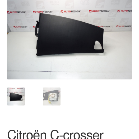
🔍
Livraison internationale
Mon compte
Paiements
Panier
Plainte
Politique de confidentialité
Procédure de Réclamation
Termes et conditions
Citroën C-crosser