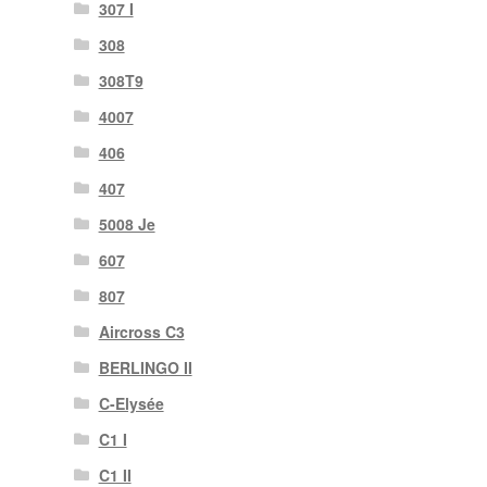
307 I
308
308T9
4007
406
407
5008 Je
607
807
Aircross C3
BERLINGO II
C-Elysée
C1 I
C1 II