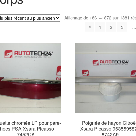
Affichage de 1861–1872 sur 1881 rés
1
2
3
uette chromée LP pour pare-
Poignée de hayon Citroë
chocs PSA Xsara Picasso
Xsara Picasso 96355958
7452CK
8742A9