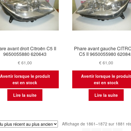
re avant droit Citroën C5 II
Phare avant gauche CITR
9650055880 620643
C5 II 9650055980 62084
€
61,00
€
61,00
Avertir lorsque le produit
Avertir lorsque le produi
est en stock
est en stock
Lire la suite
Lire la suite
Affichage de 1861–1872 sur 1881 rés