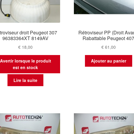
troviseur droit Peugeot 307
Rétroviseur PP (Droit Ava
96383364XT 8149AV
Rabattable Peugeot 40
€
18,00
€
61,00
Avertir lorsque le produit
Ajouter au panier
est en stock
Lire la suite