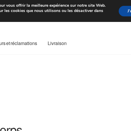
rtir de 7 EUR
Du lundi au vendre
ur vous offrir la meilleure expérience sur notre site Web.
r les cookies que nous utilisons ou les désactiver dans
J
rs et réclamations
Livraison
ivraison
Livraison internationale
Mon compte
Paiements
Panier
re de Réclamation
Termes et conditions
orps