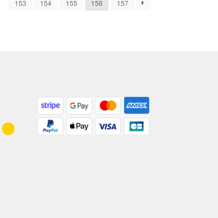
…
153
154
155
156
157
plus
récent
au
plus
ancien