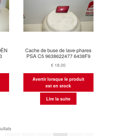
OËN
Cache de buse de lave-phares
3
PSA C5 9638622477 6438F9
€
18,00
t
Avertir lorsque le produit
est en stock
Lire la suite
Trié
ultats
du