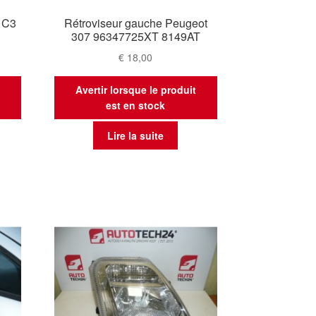
 C3
Rétroviseur gauche Peugeot
307 96347725XT 8149AT
€
18,00
t
Avertir lorsque le produit
est en stock
Lire la suite