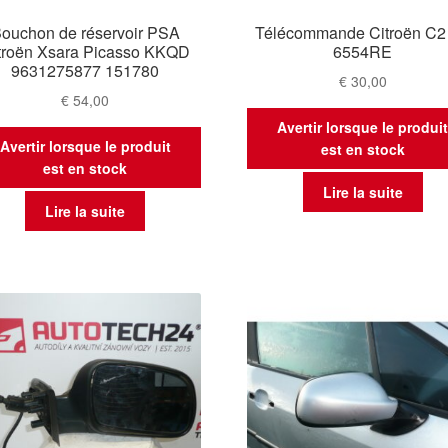
ouchon de réservoir PSA
Télécommande Citroën C2
troën Xsara Picasso KKQD
6554RE
9631275877 151780
€
30,00
€
54,00
Avertir lorsque le produi
Avertir lorsque le produit
est en stock
est en stock
Lire la suite
Lire la suite