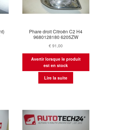
nt)
Phare droit Citroën C2 H4
7
9680128180 6205ZW
€
91,00
Avertir lorsque le produit
est en stock
Lire la suite