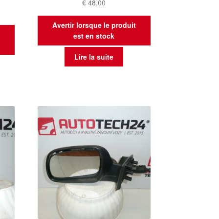
€
48,00
Avertir lorsque le produit
t
est en stock
Lire la suite