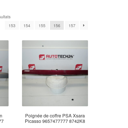
Trié
ultats
du
…
153
154
155
156
157
plus
récent
au
plus
ancien
n
Poignée de coffre PSA Xsara
77
Picasso 9657477777 8742K8