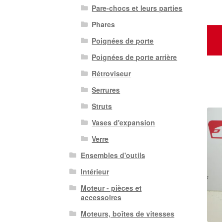
Pare-chocs et leurs parties
Phares
Poignées de porte
Poignées de porte arrière
Rétroviseur
Serrures
Struts
Vases d'expansion
Verre
Ensembles d'outils
Intérieur
Moteur - pièces et
accessoires
Moteurs, boîtes de vitesses