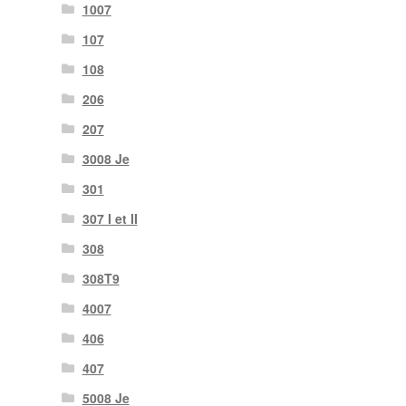
1007
107
108
206
207
3008 Je
301
307 I et II
308
308T9
4007
406
407
5008 Je