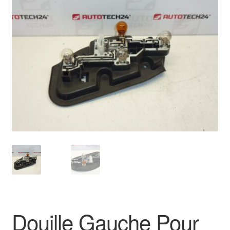
🔍
Livraison internationale
Mon compte
Paiements
Panier
Plainte
Politique de confidentialité
Procédure de Réclamation
Termes et conditions
Douille Gauche Pour