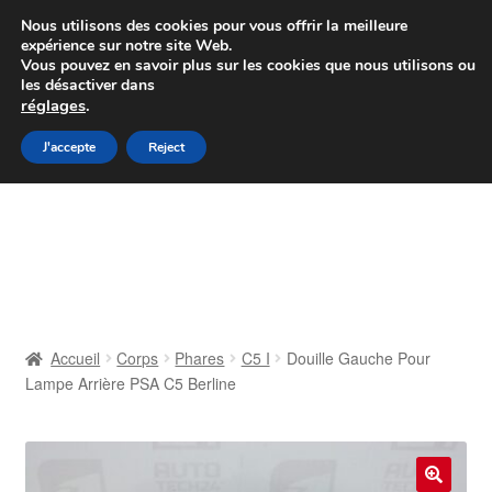
Colissimo livraison à partir de 7 EUR
Nous utilisons des cookies pour vous offrir la meilleure
expérience sur notre site Web.
Du lundi au vendredi de 9 h à 16 h
Vous pouvez en savoir plus sur les cookies que nous utilisons ou
les désactiver dans
07 55 53 95 66
réglages
.
Aller
Aller
J'accepte
Reject
Menu
à
au
la
contenu
Accueil
navigation
À propos de nous
Caisse
Accueil
Corps
Phares
C5 I
Douille Gauche Pour
Lampe Arrière PSA C5 Berline
Contact
Livraison