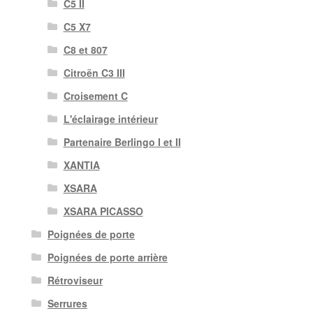
C5 II
C5 X7
C8 et 807
Citroën C3 III
Croisement C
L'éclairage intérieur
Partenaire Berlingo I et II
XANTIA
XSARA
XSARA PICASSO
Poignées de porte
Poignées de porte arrière
Rétroviseur
Serrures