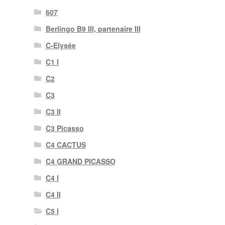
607
Berlingo B9 III, partenaire III
C-Elysée
C1 I
C2
C3
C3 II
C3 Picasso
C4 CACTUS
C4 GRAND PICASSO
C4 I
C4 II
C5 I