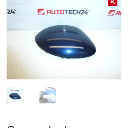
Livraison internationale
🔍
Mon compte
Paiements
Panier
Plainte
Politique de confidentialité
Procédure de Réclamation
Termes et conditions