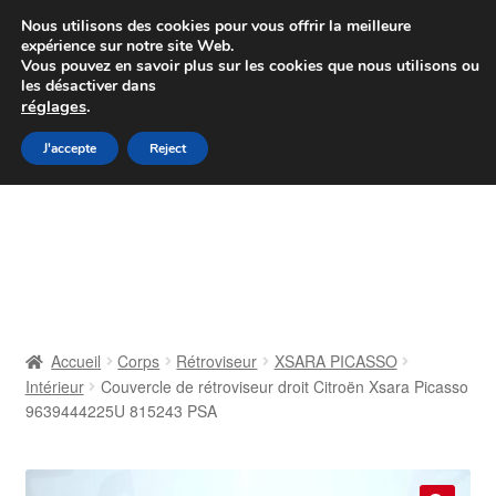
Colissimo livraison à partir de 7 EUR
Nous utilisons des cookies pour vous offrir la meilleure
expérience sur notre site Web.
Du lundi au vendredi de 9 h à 16 h
Vous pouvez en savoir plus sur les cookies que nous utilisons ou
les désactiver dans
07 55 53 95 66
réglages
.
Aller
Aller
J'accepte
Reject
Menu
à
au
la
contenu
Accueil
navigation
À propos de nous
Caisse
Accueil
Corps
Rétroviseur
XSARA PICASSO
Intérieur
Couvercle de rétroviseur droit Citroën Xsara Picasso
Contact
9639444225U 815243 PSA
Livraison