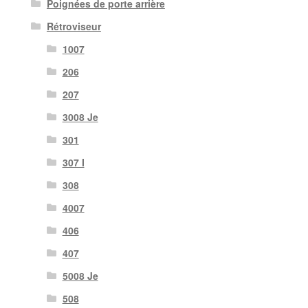
Poignées de porte arrière
Rétroviseur
1007
206
207
3008 Je
301
307 I
308
4007
406
407
5008 Je
508