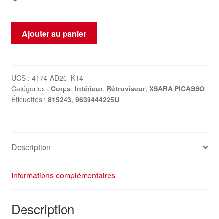
quantité
Ajouter au panier
de
Couvercle
de
rétroviseur
UGS :
4174-AD20_K14
Catégories :
Corps
,
Intérieur
,
Rétroviseur
,
XSARA PICASSO
droit
Étiquettes :
815243
,
9639444225U
Citroën
Xsara
Picasso
9639444225U
Description
815243
PSA
Informations complémentaires
Description