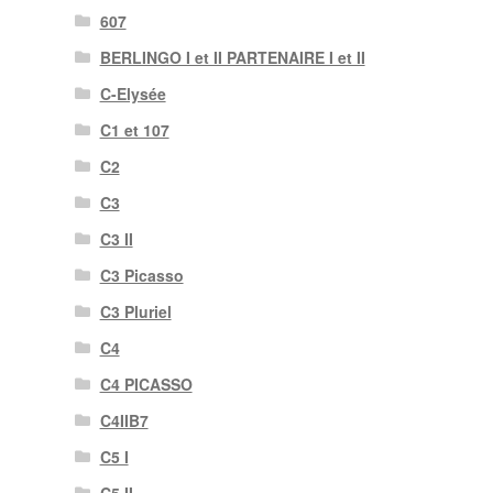
607
BERLINGO I et II PARTENAIRE I et II
C-Elysée
C1 et 107
C2
C3
C3 II
C3 Picasso
C3 Pluriel
C4
C4 PICASSO
C4IIB7
C5 I
C5 II