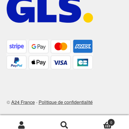
©
A24 France
-
Politique de confidentialité
0
Recherche
Recherche