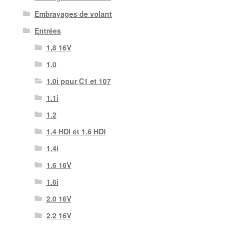
Embrayages de volant
Entrées
1,8 16V
1.0
1.0i pour C1 et 107
1.1i
1.2
1.4 HDI et 1.6 HDI
1.4i
1.6 16V
1.6i
2.0 16V
2.2 16V