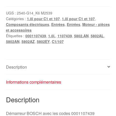
Citroën
C1
UGS :
2540-G14_K6 M2539
Catégories :
1.0i pour C1 et 107
,
1.0i pour C1 et 107
,
Peugeot
Composants électriques
,
Entrées
,
Entrées
,
Moteur - pièces
107
et accessoires
1.0i
Étiquettes :
0001107439
,
1.0i.
,
1107439
,
5802.AN
,
5802AL
,
0001107439
5802AN
,
5802AZ
,
5802EY
,
C1/107
5802AN
5802AZ
Description
Informations complémentaires
Description
Démarreur BOSCH avec les codes 0001107439