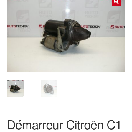
Livraison internationale
🔍
Mon compte
Paiements
Panier
Plainte
Politique de confidentialité
Procédure de Réclamation
Termes et conditions
Démarreur Citroën C1