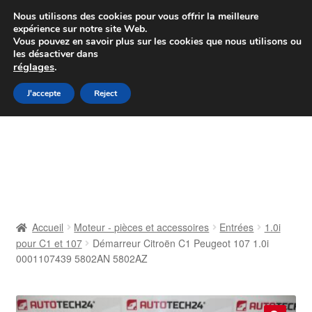
Colissimo livraison à partir de 7 EUR
Nous utilisons des cookies pour vous offrir la meilleure
expérience sur notre site Web.
Du lundi au vendredi de 9 h à 16 h
Vous pouvez en savoir plus sur les cookies que nous utilisons ou
les désactiver dans
07 55 53 95 66
réglages
.
Aller
Aller
J'accepte
Reject
Menu
à
au
la
contenu
Accueil
navigation
À propos de nous
Caisse
Accueil
Moteur - pièces et accessoires
Entrées
1.0i
pour C1 et 107
Démarreur Citroën C1 Peugeot 107 1.0i
Contact
0001107439 5802AN 5802AZ
Livraison