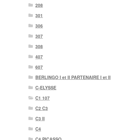
208
301
306
307
308
407
607
BERLINGO I et II PARTENAIRE I et II
C-ELYSSE
C1 107
C2 C3
C3 II
C4
C4 PICASSO