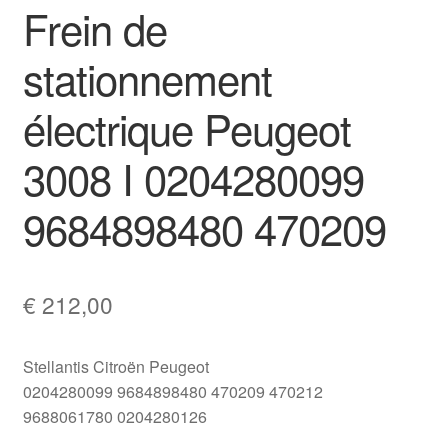
Frein de
stationnement
électrique Peugeot
3008 I 0204280099
9684898480 470209
€
212,00
Stellantis Citroën Peugeot
0204280099 9684898480 470209 470212
9688061780 0204280126