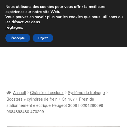
Colissimo livraison à partir de 7 EUR
Nous utilisons des cookies pour vous offrir la meilleure
expérience sur notre site Web.
Du lundi au vendredi de 9 h à 16 h
Vous pouvez en savoir plus sur les cookies que nous utilisons ou
les désactiver dans
07 55 53 95 66
réglages
.
Aller
Aller
J'accepte
Reject
Menu
à
au
la
contenu
Accueil
navigation
À propos de nous
Caisse
Accueil
Châssis et essieux
Système de freinage
Boosters + cylindres de frein
C1 107
Frein de
Contact
stationnement électrique Peugeot 3008 I 0204280099
9684898480 470209
Livraison