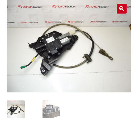
Livraison internationale
🔍
Mon compte
Paiements
Panier
Plainte
Politique de confidentialité
Procédure de Réclamation
Termes et conditions