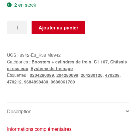
2 en stock
quantité
Ajouter au panier
de
Frein
de
stationnement
UGS :
8942-E8_K38 M8942
Catégories :
Boosters + cylindres de frein
,
C1 107
,
Châssis
électrique
et essieux
,
Système de freinage
Peugeot
Étiquettes :
0204280099
,
204280099
,
204280126
,
470209
,
3008
470212
,
9684898480
,
9688061780
I
0204280099
9684898480
470209
Description
Informations complémentaires