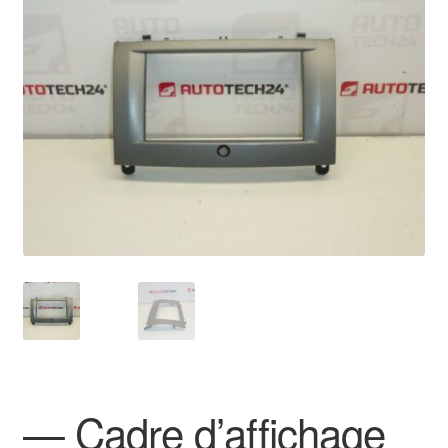
🔍
Livraison internationale
Mon compte
Paiements
Panier
Plainte
Politique de confidentialité
Procédure de Réclamation
Termes et conditions
— Cadre d’affichage