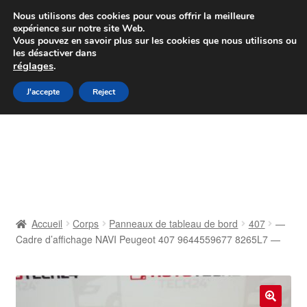
Colissimo livraison à partir de 7 EUR
Nous utilisons des cookies pour vous offrir la meilleure
expérience sur notre site Web.
Du lundi au vendredi de 9 h à 16 h
Vous pouvez en savoir plus sur les cookies que nous utilisons ou
les désactiver dans
07 55 53 95 66
réglages
.
Aller
Aller
J'accepte
Reject
Menu
à
au
la
contenu
Accueil
navigation
À propos de nous
Caisse
Accueil
Corps
Panneaux de tableau de bord
407
—
Cadre d’affichage NAVI Peugeot 407 9644559677 8265L7 —
Contact
Livraison