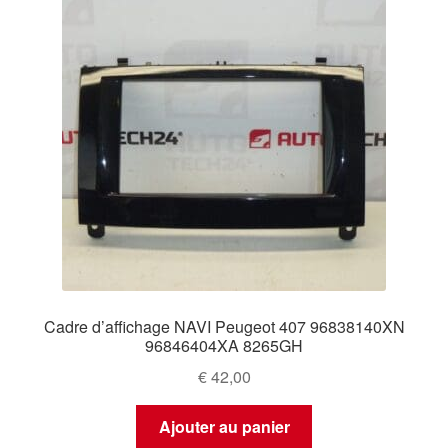
Cadre d’affichage NAVI Peugeot 407 96838140XN
96846404XA 8265GH
€
42,00
Ajouter au panier